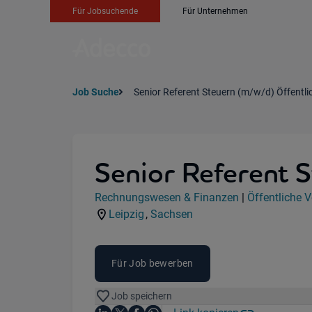
Für Jobsuchende
Für Unternehmen
Job Suche
Senior Referent Steuern (m/w/d) Öffentli
Senior Referent S
Jobdetails
Rechnungswesen & Finanzen
|
Öffentliche 
Kategorie:
Industry:
Leipzig
,
Sachsen
Standorte:
Region:
Für Job bewerben
Job speichern