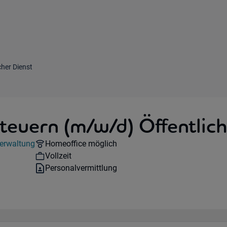
cher Dienst
teuern (m/w/d) Öffentlich
Remote Option:
Verwaltung
Homeoffice möglich
Workhours:
Vollzeit
Vertragsart:
Personalvermittlung