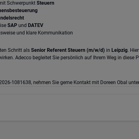
 mit Schwerpunkt
Steuern
mensbesteuerung
ndelsrecht
eise
SAP
und
DATEV
eitsweise und klare Kommunikation
ten Schritt als
Senior Referent Steuern (m/w/d)
in
Leipzig
. Hie
rken. Adecco begleitet Sie persönlich auf Ihrem Weg in diese P
052026-1081638, nehmen Sie gerne Kontakt mit Doreen Obal unte