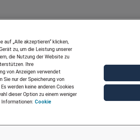
auf „Alle akzeptieren“ klicken,
erät zu, um die Leistung unserer
sern, die Nutzung der Website zu
erstützen. Ihre
Wir stellen ein!
ung von Anzeigen verwendet
E
DEINE BERUFSGRUPPE
n Sie nur der Speicherung von
UF GENERATOR
DEINE LEBENSSITUATION
. Es werden keine anderen Cookies
T
AMAZON JOBS
ahl dieser Option zu einem weniger
VERMITTLUNG
PARTNERSHIP WITH AIRBUS
 Informationen:
Cookie
TER EMPFEHLEN
INITIATIV BEWERBEN