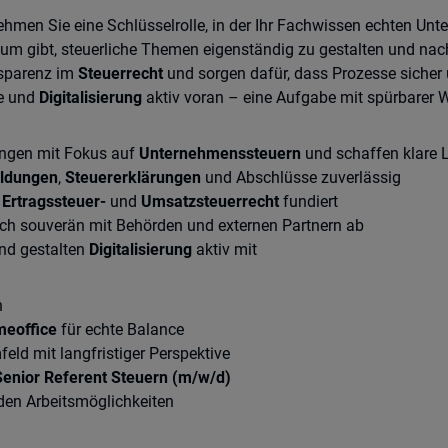
hmen Sie eine Schlüsselrolle, in der Ihr Fachwissen echten Unt
aum gibt, steuerliche Themen eigenständig zu gestalten und nac
nsparenz im
Steuerrecht
und sorgen dafür, dass Prozesse sicher u
e und
Digitalisierung
aktiv voran – eine Aufgabe mit spürbarer 
lungen mit Fokus auf
Unternehmenssteuern
und schaffen klare
ldungen
,
Steuererklärungen
und Abschlüsse zuverlässig
m
Ertragssteuer-
und
Umsatzsteuerrecht
fundiert
ich souverän mit Behörden und externen Partnern ab
und gestalten
Digitalisierung
aktiv mit
n
eoffice
für echte Balance
feld mit langfristiger Perspektive
Senior Referent Steuern (m/w/d)
den Arbeitsmöglichkeiten