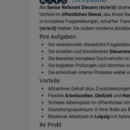
Auf LinkedIn teilen
Auf X teilen
Auf Facebook teilen
Link kopieren
Teile diesen Job
Auf WhatsApp teilen
Einleitung
Als
Senior Referent Steuern (m/w/d)
überne
Umfeld im
öffentlichen Dienst
, das Ihnen R
in komplexe Fragestellungen, schaffen Tra
(m/w/d)
treiben Sie zudem moderne Ansätz
Ihre Aufgaben
Sie verantworten steuerliche Fragestel
Sie erstellen und koordinieren
Steuerme
Sie bewerten komplexe Sachverhalte i
Sie begleiten Prüfungen und stimmen s
Sie entwickeln interne Prozesse weiter 
Vorteile
Attraktives Gehalt plus Zusatzleistunge
Flexible
Arbeitszeiten
,
Gleitzeit
und
Hom
Sicherer Arbeitsplatz im öffentlichen Um
Gestaltungsspielraum in Ihrer Rolle als
Moderner Arbeitsort in
Leipzig
mit hybri
Ihr Profil