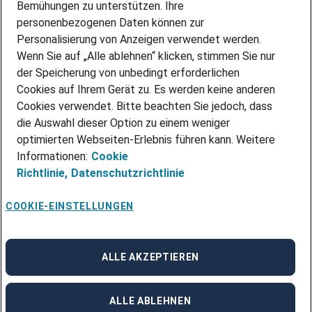
Bemühungen zu unterstützen. Ihre
personenbezogenen Daten können zur
ÜBER UNS
Personalisierung von Anzeigen verwendet werden.
STANDORTE
Wenn Sie auf „Alle ablehnen“ klicken, stimmen Sie nur
BLOG
der Speicherung von unbedingt erforderlichen
PRESSE
Cookies auf Ihrem Gerät zu. Es werden keine anderen
NEWSLETTER
Cookies verwendet. Bitte beachten Sie jedoch, dass
KONTAKT
die Auswahl dieser Option zu einem weniger
optimierten Webseiten-Erlebnis führen kann. Weitere
@Adecco 2026
Informationen:
Cookie
IMPRESSUM
Richtlinie,
Datenschutzrichtlinie
DATENSCHUTZ
AGB
NUTZUNGSBEDINGUNGEN
COOKIE-EINSTELLUNGEN
COOKIE-RICHTLINIEN
COOKIE-EINSTELLUNGEN
CODE OF CONDUCT
BESCHWERDESTELLE
ALLE AKZEPTIEREN
linkedin
Facebook
Instagram
ALLE ABLEHNEN