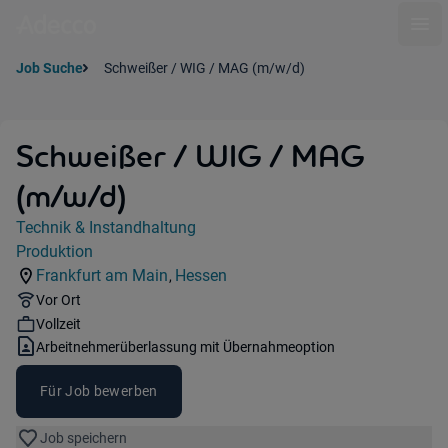
Ope
Job Suche
Schweißer / WIG / MAG (m/w/d)
Schweißer / WIG / MAG
(m/w/d)
Jobdetails
Technik & Instandhaltung
Kategorie:
Produktion
Industry:
Frankfurt am Main
Hessen
,
Standorte:
Region:
Remote Option:
Vor Ort
Workhours:
Vollzeit
Vertragsart:
Arbeitnehmerüberlassung mit Übernahmeoption
Für Job bewerben
Job speichern