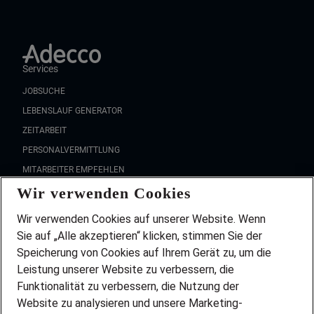
Services
JOBSUCHE
LEBENSLAUF GENERATOR
ZEITARBEIT
PERSONALVERMITTLUNG
MITARBEITER EMPFEHLEN
Wir verwenden Cookies
FAQ
Wir stellen ein!
Wir verwenden Cookies auf unserer Website. Wenn
DEINE BERUFSGRUPPE
Sie auf „Alle akzeptieren“ klicken, stimmen Sie der
DEINE LEBENSSITUATION
Speicherung von Cookies auf Ihrem Gerät zu, um die
AMAZON JOBS
Leistung unserer Website zu verbessern, die
PARTNERSHIP WITH AIRBUS
Funktionalität zu verbessern, die Nutzung der
Website zu analysieren und unsere Marketing-
INITIATIV BEWERBEN
Über Adecco