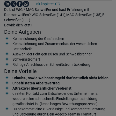
Auf LinkedIn teilen
Auf X teilen
Auf Facebook teilen
Link kopieren
Teile diesen Job
Auf WhatsApp teilen
Einleitung
Du bist WIG / MAG Schweißer und hast Erfahrung mit
Rohrschweißen? WIG-Schweißer (141),MAG-Schweißer (135),E-
Schweißer (111)
Bewirb dich jetzt !
Deine Aufgaben
Kennzeichnung der Gasflaschen
Kennzeichnung und Zusammenbau der wesentlichen
Bestandteile
Auswahl der richtigen Düsen und Schweißbrenner
Schweißstromart
Richtige Anschluss der Schweißstromrückleitung
Deine Vorteile
Urlaubs-, sowie Weihnachtsgeld darf natürlich nicht fehlen
unbefristeten Arbeitsvertrag
Attraktiver übertariflicher Verdienst
direkten Kontakt zum Entscheider des Unternehmens,
wodurch eine sehr schnelle Einstellungsentscheidung
gewährleistet ist (keine langen Bewerbungsprozesse)
Du bekommst eine zuverlässige und kompetente Beratung
und Betreuung durch Dein Adecco Team in Frankfurt