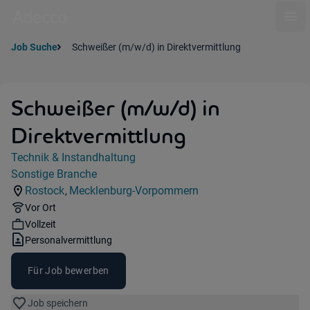
Ope
Job Suche
Schweißer (m/w/d) in Direktvermittlung
Schweißer (m/w/d) in
Direktvermittlung
Jobdetails
Technik & Instandhaltung
Kategorie:
Sonstige Branche
Industry:
Rostock
Mecklenburg-Vorpommern
,
Standorte:
Region:
Remote Option:
Vor Ort
Workhours:
Vollzeit
Vertragsart:
Personalvermittlung
Für Job bewerben
Job speichern