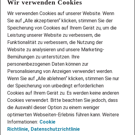
Wir verwenden Cookies
FAQ
Wir stellen ein!
Wir verwenden Cookies auf unserer Website. Wenn
DEINE BERUFSGRUPPE
Sie auf „Alle akzeptieren“ klicken, stimmen Sie der
DEINE LEBENSSITUATION
Speicherung von Cookies auf Ihrem Gerät zu, um die
AMAZON JOBS
Leistung unserer Website zu verbessern, die
PARTNERSHIP WITH AIRBUS
Funktionalität zu verbessern, die Nutzung der
Website zu analysieren und unsere Marketing-
INITIATIV BEWERBEN
Über Adecco
Bemühungen zu unterstützen. Ihre
personenbezogenen Daten können zur
ÜBER UNS
Personalisierung von Anzeigen verwendet werden.
STANDORTE
Wenn Sie auf „Alle ablehnen“ klicken, stimmen Sie nur
BLOG
der Speicherung von unbedingt erforderlichen
PRESSE
Cookies auf Ihrem Gerät zu. Es werden keine anderen
NEWSLETTER
Cookies verwendet. Bitte beachten Sie jedoch, dass
KONTAKT
die Auswahl dieser Option zu einem weniger
optimierten Webseiten-Erlebnis führen kann. Weitere
@Adecco 2026
Informationen:
Cookie
IMPRESSUM
Richtlinie,
Datenschutzrichtlinie
DATENSCHUTZ