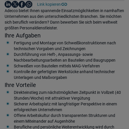
Auf LinkedIn teilen
Auf X teilen
Auf Facebook teilen
Link kopieren
Teile diesen Job
Auf WhatsApp teilen
Einleitung
Adecco bietet Ihnen spannende Einsatzmöglichkeiten in namhaften
Unternehmen aus den unterschiedlichsten Branchen. Sie möchten
sich beruflich verändern? Dann bewerben Sie sich beim weltweit
größten Personaldienstleister.
Ihre Aufgaben
Fertigung und Montage von Schweißkonstruktionen nach
technischen Vorgaben und Zeichnungen
Durchführung von Heft-, Anpassungs- sowie
Nachbearbeitungsarbeiten an Bauteilen und Baugruppen
Schweißen von Bauteilen mittels MAG-Verfahren
Kontrolle der gefertigten Werkstücke anhand technischer
Unterlagen und Maßvorgaben
Ihre Vorteile
Direkteinstieg zum nächstmöglichen Zeitpunkt in Vollzeit (40
Stunden/Woche) mit attraktiver Vergütung
Sicherer Arbeitsplatz mit langfristiger Perspektive in einem
erfolgreichen Unternehmen
Offene Arbeitskultur durch transparenten Strukturen und
einem Miteinander auf Augenhöhe
Berufliche und persönliche Weiterentwicklung wird durch