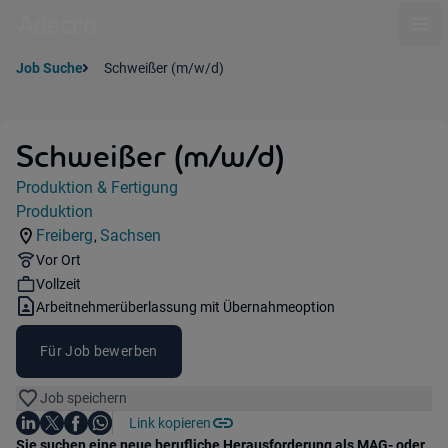
Ope
Job Suche
Schweißer (m/w/d)
Schweißer (m/w/d)
Jobdetails
Produktion & Fertigung
Kategorie:
Produktion
Industry:
Freiberg
Sachsen
,
Standorte:
Region:
Remote Option:
Vor Ort
Workhours:
Vollzeit
Vertragsart:
Arbeitnehmerüberlassung mit Übernahmeoption
Für Job bewerben
Job speichern
Auf LinkedIn teilen
Auf X teilen
Auf Facebook teilen
Link kopieren
Teile diesen Job
Auf WhatsApp teilen
Einleitung
Sie suchen eine neue berufliche Herausforderung als MAG- oder