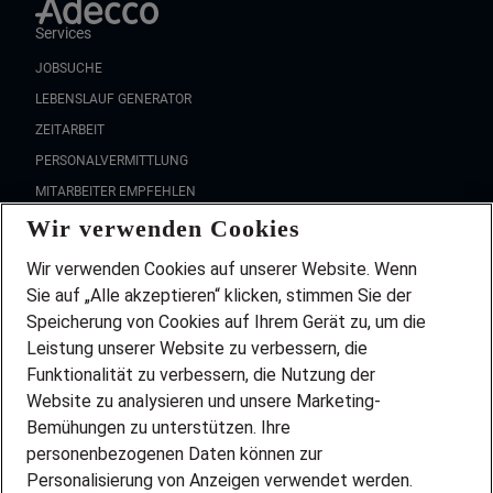
Services
JOBSUCHE
LEBENSLAUF GENERATOR
ZEITARBEIT
PERSONALVERMITTLUNG
MITARBEITER EMPFEHLEN
Wir verwenden Cookies
FAQ
Wir stellen ein!
Wir verwenden Cookies auf unserer Website. Wenn
DEINE BERUFSGRUPPE
Sie auf „Alle akzeptieren“ klicken, stimmen Sie der
DEINE LEBENSSITUATION
Speicherung von Cookies auf Ihrem Gerät zu, um die
AMAZON JOBS
Leistung unserer Website zu verbessern, die
PARTNERSHIP WITH AIRBUS
Funktionalität zu verbessern, die Nutzung der
Website zu analysieren und unsere Marketing-
INITIATIV BEWERBEN
Über Adecco
Bemühungen zu unterstützen. Ihre
personenbezogenen Daten können zur
ÜBER UNS
Personalisierung von Anzeigen verwendet werden.
STANDORTE