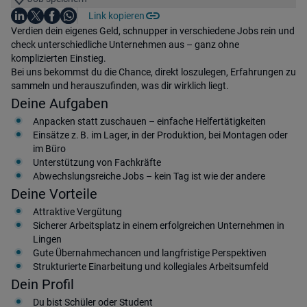
Auf LinkedIn teilen
Auf X teilen
Auf Facebook teilen
Link kopieren
Teile diesen Job
Auf WhatsApp teilen
Einleitung
Verdien dein eigenes Geld, schnupper in verschiedene Jobs rein und
check unterschiedliche Unternehmen aus – ganz ohne
komplizierten Einstieg.
Bei uns bekommst du die Chance, direkt loszulegen, Erfahrungen zu
sammeln und herauszufinden, was dir wirklich liegt.
Deine Aufgaben
Anpacken statt zuschauen – einfache Helfertätigkeiten
Einsätze z. B. im Lager, in der Produktion, bei Montagen oder
im Büro
Unterstützung von Fachkräfte
Abwechslungsreiche Jobs – kein Tag ist wie der andere
Deine Vorteile
Attraktive Vergütung
Sicherer Arbeitsplatz in einem erfolgreichen Unternehmen in
Lingen
Gute Übernahmechancen und langfristige Perspektiven
Strukturierte Einarbeitung und kollegiales Arbeitsumfeld
Dein Profil
Du bist Schüler oder Student