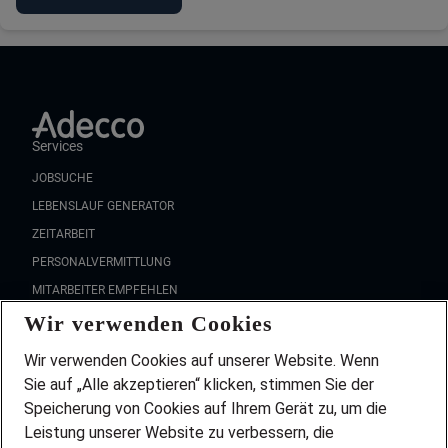
Services
JOBSUCHE
LEBENSLAUF GENERATOR
ZEITARBEIT
PERSONALVERMITTLUNG
MITARBEITER EMPFEHLEN
Wir verwenden Cookies
FAQ
Wir stellen ein!
Wir verwenden Cookies auf unserer Website. Wenn
DEINE BERUFSGRUPPE
Sie auf „Alle akzeptieren“ klicken, stimmen Sie der
DEINE LEBENSSITUATION
Speicherung von Cookies auf Ihrem Gerät zu, um die
AMAZON JOBS
Leistung unserer Website zu verbessern, die