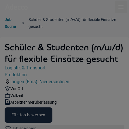
Ope
Job
Schüler & Studenten (m/w/d) für flexible Einsätze
Suche
gesucht
Schüler & Studenten (m/w/d)
für flexible Einsätze gesucht
Jobdetails
Logistik & Transport
Kategorie:
Produktion
Industry:
Lingen (Ems)
Niedersachsen
,
Standorte:
Region:
Remote Option:
Vor Ort
Workhours:
Vollzeit
Vertragsart:
Arbeitnehmerüberlassung
Für Job bewerben
Job speichern