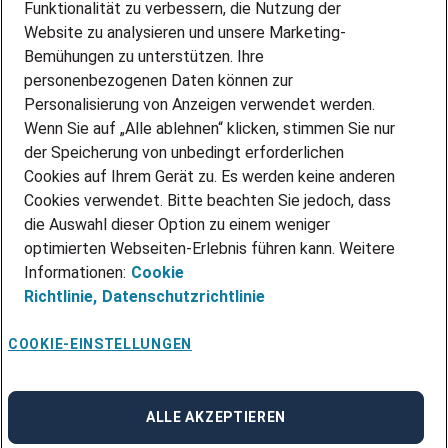
PARTNERSHIP WITH AIRBUS
Funktionalität zu verbessern, die Nutzung der
Website zu analysieren und unsere Marketing-
INITIATIV BEWERBEN
Über Adecco
Bemühungen zu unterstützen. Ihre
personenbezogenen Daten können zur
ÜBER UNS
Personalisierung von Anzeigen verwendet werden.
STANDORTE
Wenn Sie auf „Alle ablehnen“ klicken, stimmen Sie nur
BLOG
der Speicherung von unbedingt erforderlichen
PRESSE
Cookies auf Ihrem Gerät zu. Es werden keine anderen
NEWSLETTER
Cookies verwendet. Bitte beachten Sie jedoch, dass
KONTAKT
die Auswahl dieser Option zu einem weniger
optimierten Webseiten-Erlebnis führen kann. Weitere
@Adecco 2026
Informationen:
Cookie
IMPRESSUM
Richtlinie,
Datenschutzrichtlinie
DATENSCHUTZ
AGB
NUTZUNGSBEDINGUNGEN
COOKIE-EINSTELLUNGEN
COOKIE-RICHTLINIEN
COOKIE-EINSTELLUNGEN
CODE OF CONDUCT
BESCHWERDESTELLE
ALLE AKZEPTIEREN