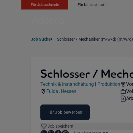
Für Jobsuchende
Für Unternehmen
Job Suche
Schlosser / Mechaniker (m/w/d) (m/w/d)
Schlosser / Mech
Jobdetails
Re
Technik & Instandhaltung
|
Produktion
Vor
Kategorie:
Industry:
Wo
Fulda
,
Hessen
Vol
Standorte:
Region:
Ver
Ar
Für Job bewerben
Job speichern