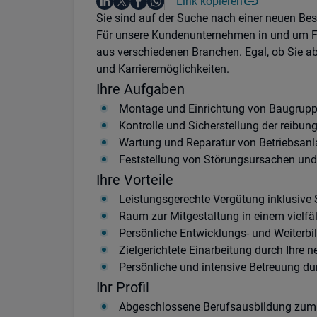
Auf LinkedIn teilen
Auf X teilen
Auf Facebook teilen
Link kopieren
Teile diesen Job
Auf WhatsApp teilen
Einleitung
Sie sind auf der Suche nach einer neuen Besc
Für unsere Kundenunternehmen in und um Ful
aus verschiedenen Branchen. Egal, ob Sie ab
und Karrieremöglichkeiten.
Ihre Aufgaben
Montage und Einrichtung von Baugrup
Kontrolle und Sicherstellung der reibu
Wartung und Reparatur von Betriebsan
Feststellung von Störungsursachen und
Ihre Vorteile
Leistungsgerechte Vergütung inklusive
Raum zur Mitgestaltung in einem vielfäl
Persönliche Entwicklungs- und Weiterb
Zielgerichtete Einarbeitung durch Ihre 
Persönliche und intensive Betreuung du
Ihr Profil
Abgeschlossene Berufsausbildung zum I