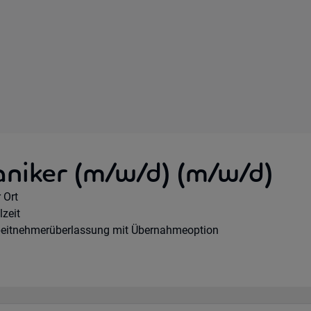
aniker (m/w/d) (m/w/d)
mote Option:
 Ort
rkhours:
lzeit
tragsart:
beitnehmerüberlassung mit Übernahmeoption