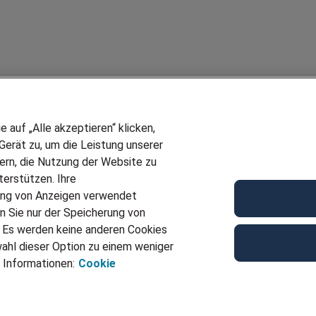
auf „Alle akzeptieren“ klicken,
erät zu, um die Leistung unserer
sern, die Nutzung der Website zu
erstützen. Ihre
Wir stellen ein!
ung von Anzeigen verwendet
E
DEINE BERUFSGRUPPE
n Sie nur der Speicherung von
UF GENERATOR
DEINE LEBENSSITUATION
. Es werden keine anderen Cookies
T
AMAZON JOBS
ahl dieser Option zu einem weniger
VERMITTLUNG
PARTNERSHIP WITH AIRBUS
 Informationen:
Cookie
TER EMPFEHLEN
INITIATIV BEWERBEN