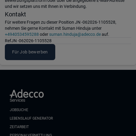
Bewerbungsplattform oder über die angegebene E-Mail-Adresse
und wir setzen uns mit Ihnen in Verbindung.
Kontakt
Für weitere Fragen zu dieser Position JN -062026-1105528,
nehmen Sie gerne Kontakt mit Suman Hinduja unter
+4940534595288
oder
suman.hinduja@adecco.de
auf.
Ref
JN -062026-1105528
Für Job bewerben
Services
JOBSUCHE
LEBENSLAUF GENERATOR
ZEITARBEIT
PERSONALVERMITTLUNG