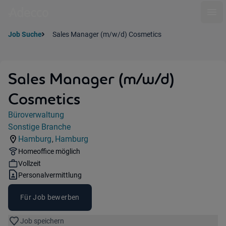
Ope
Job Suche
Sales Manager (m/w/d) Cosmetics
Sales Manager (m/w/d)
Cosmetics
Jobdetails
Büroverwaltung
Kategorie:
Sonstige Branche
Industry:
Hamburg
Hamburg
,
Standorte:
Region:
Remote Option:
Homeoffice möglich
Workhours:
Vollzeit
Vertragsart:
Personalvermittlung
Für Job bewerben
Job speichern