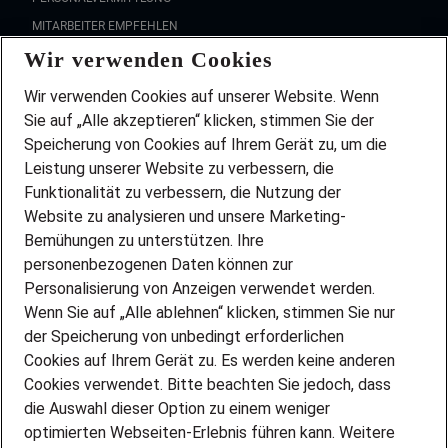
MITARBEITER EMPFEHLEN
Wir verwenden Cookies
FAQ
Wir stellen ein!
Wir verwenden Cookies auf unserer Website. Wenn
DEINE BERUFSGRUPPE
Sie auf „Alle akzeptieren“ klicken, stimmen Sie der
DEINE LEBENSSITUATION
Speicherung von Cookies auf Ihrem Gerät zu, um die
AMAZON JOBS
Leistung unserer Website zu verbessern, die
PARTNERSHIP WITH AIRBUS
Funktionalität zu verbessern, die Nutzung der
Website zu analysieren und unsere Marketing-
INITIATIV BEWERBEN
Über Adecco
Bemühungen zu unterstützen. Ihre
personenbezogenen Daten können zur
ÜBER UNS
Personalisierung von Anzeigen verwendet werden.
STANDORTE
Wenn Sie auf „Alle ablehnen“ klicken, stimmen Sie nur
BLOG
der Speicherung von unbedingt erforderlichen
PRESSE
Cookies auf Ihrem Gerät zu. Es werden keine anderen
NEWSLETTER
Cookies verwendet. Bitte beachten Sie jedoch, dass
KONTAKT
die Auswahl dieser Option zu einem weniger
optimierten Webseiten-Erlebnis führen kann. Weitere