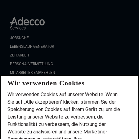
Services
JOBSUCHE
LEBENSLAUF GENERATOR
ZEITARBEIT
PERSONALVERMITTLUNG
MITARBEITER EMPFEHLEN
Wir verwenden Cookies
FAQ
Wir stellen ein!
Wir verwenden Cookies auf unserer Website. Wenn
DEINE BERUFSGRUPPE
Sie auf „Alle akzeptieren“ klicken, stimmen Sie der
DEINE LEBENSSITUATION
Speicherung von Cookies auf Ihrem Gerät zu, um die
AMAZON JOBS
Leistung unserer Website zu verbessern, die
PARTNERSHIP WITH AIRBUS
Funktionalität zu verbessern, die Nutzung der
Website zu analysieren und unsere Marketing-
INITIATIV BEWERBEN
Über Adecco