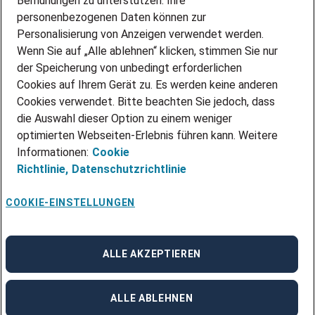
Bemühungen zu unterstützen. Ihre
personenbezogenen Daten können zur
ÜBER UNS
Personalisierung von Anzeigen verwendet werden.
STANDORTE
Wenn Sie auf „Alle ablehnen“ klicken, stimmen Sie nur
BLOG
der Speicherung von unbedingt erforderlichen
PRESSE
Cookies auf Ihrem Gerät zu. Es werden keine anderen
NEWSLETTER
Cookies verwendet. Bitte beachten Sie jedoch, dass
KONTAKT
die Auswahl dieser Option zu einem weniger
optimierten Webseiten-Erlebnis führen kann. Weitere
@Adecco 2026
Informationen:
Cookie
IMPRESSUM
Richtlinie,
Datenschutzrichtlinie
DATENSCHUTZ
AGB
NUTZUNGSBEDINGUNGEN
COOKIE-EINSTELLUNGEN
COOKIE-RICHTLINIEN
COOKIE-EINSTELLUNGEN
CODE OF CONDUCT
BESCHWERDESTELLE
ALLE AKZEPTIEREN
linkedin
Facebook
Instagram
ALLE ABLEHNEN