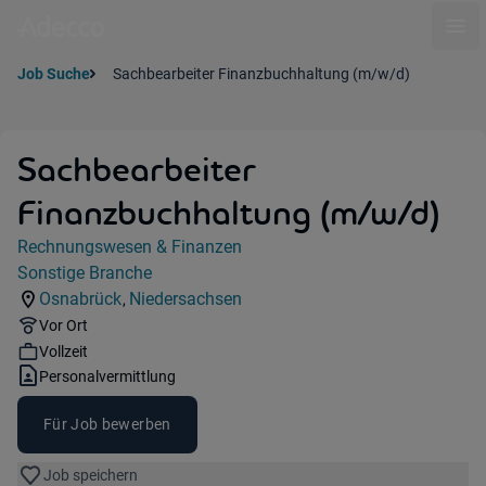
Ope
Job Suche
Sachbearbeiter Finanzbuchhaltung (m/w/d)
Sachbearbeiter
Finanzbuchhaltung (m/w/d)
Jobdetails
Rechnungswesen & Finanzen
Kategorie:
Sonstige Branche
Industry:
Osnabrück
Niedersachsen
,
Standorte:
Region:
Remote Option:
Vor Ort
Workhours:
Vollzeit
Vertragsart:
Personalvermittlung
Für Job bewerben
Job speichern