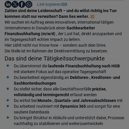
Auf LinkedIn teilen
Auf X teilen
Auf Facebook teilen
Link kopieren
Teile diesen Job
Auf WhatsApp teilen
Einleitung
Zahlen sind deine Leidenschaft – und du willst richtig ins Tun
kommen statt nur verwalten? Dann lies weiter.
💥
Wir suchen im Auftrag eines innovativen, international tätigen
Unternehmens in Osnabrück einen
Sachbearbeiter
Finanzbuchhaltung (m/w/d)
, der Lust hat, direkt anzupacken und
im Tagesgeschäft echten Impact zu liefern.
Hier zählt nicht nur Know-how – sondern auch dein Drive.
Die Stelle ist im Rahmen der Direktvermittlung zu besetzen.
Das sind deine Tätigkeitsschwerpunkte
Du übernimmst die
laufende Finanzbuchhaltung nach HGB
mit starkem Fokus auf das operative Tagesgeschäft
Du bearbeitest eigenständig an
Debitoren-, Kreditoren- und
Sachkontenbuchungen
Du stellst sicher, dass alle Geschäftsvorfälle
präzise,
vollständig und termingerecht
erfasst werden
Du wirkst bei
Monats-, Quartals- und Jahresabschlüssen
mit
Du arbeitest routiniert mit
Dynamics 365
und sorgst für eine
saubere Datenbasis
Du bringst Struktur in Abläufe und unterstützt dabei, Prozesse
nachhaltig zu stabilisieren und weiterzuentwickeln