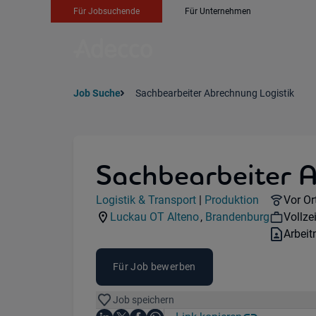
Für Jobsuchende
Für Unternehmen
Job Suche
Sachbearbeiter Abrechnung Logistik
Sachbearbeiter A
Jobdetails
Remot
Logistik & Transport
|
Produktion
Vor Or
Kategorie:
Industry:
Workh
Luckau OT Alteno
,
Brandenburg
Vollzei
Standorte:
Region:
Vertra
Arbei
Für Job bewerben
Job speichern