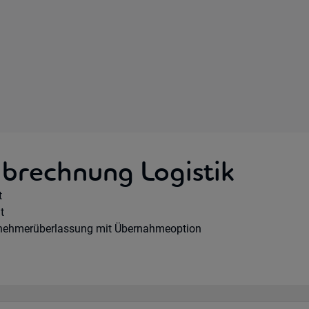
brechnung Logistik
e Option:
t
ours:
t
gsart:
tnehmerüberlassung mit Übernahmeoption