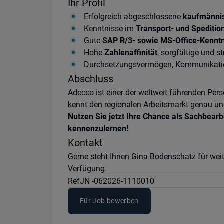
Ihr Profil
Erfolgreich abgeschlossene
kaufmänni
Kenntnisse im
Transport- und Spediti
Gute
SAP R/3- sowie MS-Office-Kennt
Hohe
Zahlenaffinität
, sorgfältige und s
Durchsetzungsvermögen, Kommunikati
Abschluss
Adecco ist einer der weltweit führenden Pe
kennt den regionalen Arbeitsmarkt genau und
Nutzen Sie jetzt Ihre Chance als Sachbearb
kennenzulernen!
Kontakt
Gerne steht Ihnen Gina Bodenschatz für we
Verfügung.
Ref
JN -062026-1110010
Für Job bewerben