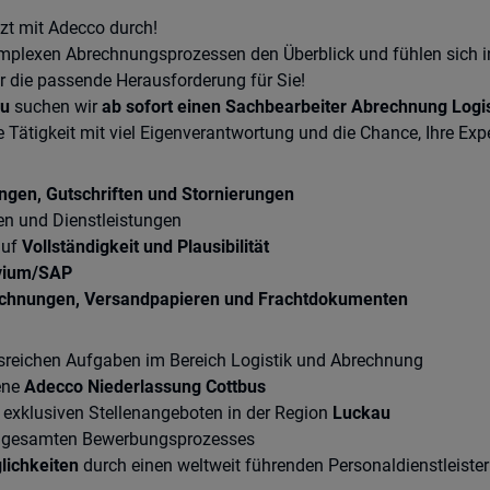
tzt mit Adecco durch!
komplexen Abrechnungsprozessen den Überblick und fühlen sich in
die passende Herausforderung für Sie!
au
suchen wir
ab sofort einen Sachbearbeiter Abrechnung Logi
 Tätigkeit mit viel Eigenverantwortung und die Chance, Ihre Ex
gen, Gutschriften und Stornierungen
en und Dienstleistungen
auf
Vollständigkeit und Plausibilität
vium/SAP
echnungen, Versandpapieren und Frachtdokumenten
reichen Aufgaben im Bereich Logistik und Abrechnung
ene
Adecco Niederlassung Cottbus
 exklusiven Stellenangeboten in der Region
Luckau
es gesamten Bewerbungsprozesses
lichkeiten
durch einen weltweit führenden Personaldienstleister