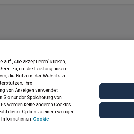
auf „Alle akzeptieren“ klicken,
erät zu, um die Leistung unserer
sern, die Nutzung der Website zu
erstützen. Ihre
Wir stellen ein!
ung von Anzeigen verwendet
E
DEINE BERUFSGRUPPE
n Sie nur der Speicherung von
UF GENERATOR
DEINE LEBENSSITUATION
. Es werden keine anderen Cookies
T
AMAZON JOBS
ahl dieser Option zu einem weniger
VERMITTLUNG
PARTNERSHIP WITH AIRBUS
 Informationen:
Cookie
TER EMPFEHLEN
INITIATIV BEWERBEN