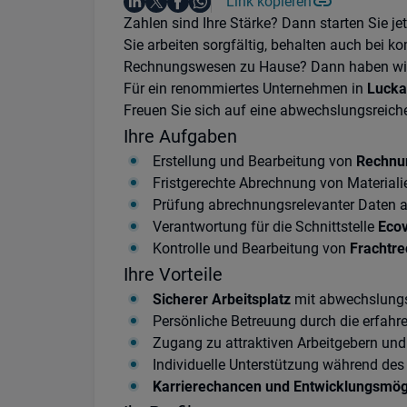
Auf LinkedIn teilen
Auf X teilen
Auf Facebook teilen
Link kopieren
Teile diesen Job
Auf WhatsApp teilen
Einleitung
Zahlen sind Ihre Stärke? Dann starten Sie je
Sie arbeiten sorgfältig, behalten auch bei 
Rechnungswesen zu Hause? Dann haben wir 
Für ein renommiertes Unternehmen in
Luck
Freuen Sie sich auf eine abwechslungsreiche
Ihre Aufgaben
Erstellung und Bearbeitung von
Rechnun
Fristgerechte Abrechnung von Materiali
Prüfung abrechnungsrelevanter Daten 
Verantwortung für die Schnittstelle
Eco
Kontrolle und Bearbeitung von
Frachtr
Ihre Vorteile
Sicherer Arbeitsplatz
mit abwechslungs
Persönliche Betreuung durch die erfahr
Zugang zu attraktiven Arbeitgebern und
Individuelle Unterstützung während d
Karrierechancen und Entwicklungsmög