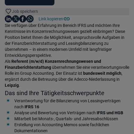
Job speichern
Auf LinkedIn teilen
Auf X teilen
Auf Facebook teilen
Link kopieren
Teile diesen Job
Auf WhatsApp teilen
Einleitung
Sie verfügen über Erfahrung im Bereich IFRS und möchten Ihre
Kenntnisse im Konzernrechnungswesen gezielt einbringen? Diese
Position bietet Ihnen die Möglichkeit, anspruchsvolle Aufgaben in
der Finanzberichterstattung und Leasingbilanzierung zu
übernehmen – in einem modernen Umfeld mit langfristiger
Entwicklungsperspektive.
Als
Referent (m/w/d) Konzernrechnungswesen und
Finanzberichterstattung
übernehmen Sie eine verantwortungsvolle
Rolle im Group Accounting. Der Einsatz ist
bundesweit möglich
,
ergänzt durch die Betreuung über die Adecco-Niederlassung in
Leipzig
.
Das sind Ihre Tätigkeitsschwerpunkte
Verantwortung für die Bilanzierung von Leasingverträgen
nach
IFRS 16
Analyse und Bewertung von Verträgen nach
IFRS und HGB
Mitarbeit bei Monats-, Quartals- und Jahresabschlüssen
Erstellung von Accounting Memos sowie fachlichen
Dokumentationen