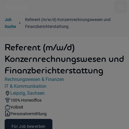
Ope
Job
Referent (m/w/d) Konzernrechnungswesen und
Suche
Finanzberichterstattung
Referent (m/w/d)
Konzernrechnungswesen und
Finanzberichterstattung
Jobdetails
Rechnungswesen & Finanzen
Kategorie:
IT & Kommunikation
Industry:
Leipzig
Sachsen
,
Standorte:
Region:
Remote Option:
100% Homeoffice
Workhours:
Vollzeit
Vertragsart:
Personalvermittlung
Für Job bewerben