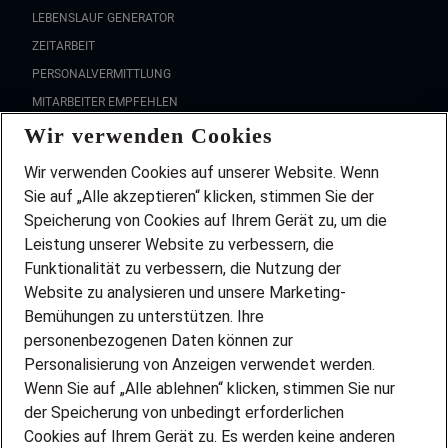
LEBENSLAUF GENERATOR
ZEITARBEIT
PERSONALVERMITTLUNG
MITARBEITER EMPFEHLEN
Wir verwenden Cookies
FAQ
Wir stellen ein!
Wir verwenden Cookies auf unserer Website. Wenn
DEINE BERUFSGRUPPE
Sie auf „Alle akzeptieren“ klicken, stimmen Sie der
DEINE LEBENSSITUATION
Speicherung von Cookies auf Ihrem Gerät zu, um die
AMAZON JOBS
Leistung unserer Website zu verbessern, die
PARTNERSHIP WITH AIRBUS
Funktionalität zu verbessern, die Nutzung der
Website zu analysieren und unsere Marketing-
INITIATIV BEWERBEN
Über Adecco
Bemühungen zu unterstützen. Ihre
personenbezogenen Daten können zur
ÜBER UNS
Personalisierung von Anzeigen verwendet werden.
STANDORTE
Wenn Sie auf „Alle ablehnen“ klicken, stimmen Sie nur
BLOG
der Speicherung von unbedingt erforderlichen
PRESSE
Cookies auf Ihrem Gerät zu. Es werden keine anderen