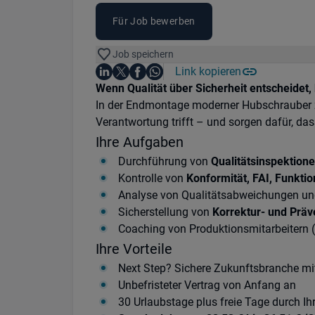
Für Job bewerben
Job speichern
Auf LinkedIn teilen
Auf X teilen
Auf Facebook teilen
Link kopieren
Teile diesen Job
Auf WhatsApp teilen
Einleitung
Wenn Qualität über Sicherheit entscheidet, b
In der Endmontage moderner Hubschrauber z
Verantwortung trifft – und sorgen dafür, da
Ihre Aufgaben
Durchführung von
Qualitätsinspektion
Kontrolle von
Konformität, FAI, Funktio
Analyse von Qualitätsabweichungen und
Sicherstellung von
Korrektur- und Pr
Coaching von Produktionsmitarbeitern
Ihre Vorteile
Next Step? Sichere Zukunftsbranche m
Unbefristeter Vertrag von Anfang an
30 Urlaubstage plus freie Tage durch Ih