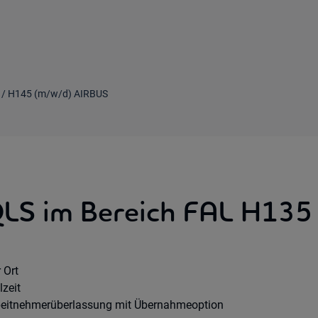
5 / H145 (m/w/d) AIRBUS
QLS im Bereich FAL H135
mote Option:
 Ort
rkhours:
lzeit
tragsart:
beitnehmerüberlassung mit Übernahmeoption