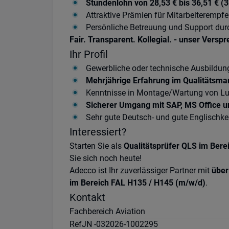
Stundenlohn von 28,53 € bis 36,51 € 
Attraktive Prämien für Mitarbeiterempf
Persönliche Betreuung und Support dur
Fair. Transparent. Kollegial. - unser Versp
Ihr Profil
Gewerbliche oder technische Ausbildung
Mehrjährige Erfahrung im Qualitätsma
Kenntnisse in Montage/Wartung von Lu
Sicherer Umgang mit SAP, MS Office u
Sehr gute Deutsch- und gute Englischk
Interessiert?
Starten Sie als
Qualitätsprüfer QLS im Ber
Sie sich noch heute!
Adecco ist Ihr zuverlässiger Partner mit
über
im Bereich FAL H135 / H145 (m/w/d)
.
Kontakt
Fachbereich Aviation
Ref
JN -032026-1002295