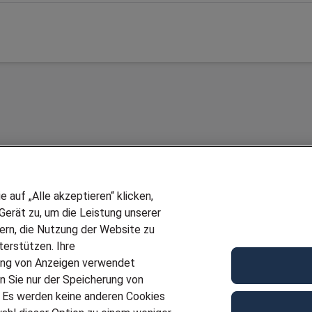
auf „Alle akzeptieren“ klicken,
erät zu, um die Leistung unserer
sern, die Nutzung der Website zu
erstützen. Ihre
Wir stellen ein!
ung von Anzeigen verwendet
E
DEINE BERUFSGRUPPE
n Sie nur der Speicherung von
UF GENERATOR
DEINE LEBENSSITUATION
. Es werden keine anderen Cookies
T
AMAZON JOBS