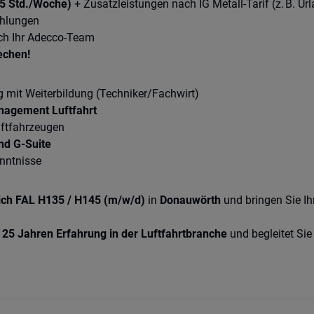
(35 Std./Woche)
+ Zusatzleistungen nach IG Metall-Tarif (z. B. U
ehlungen
ch Ihr Adecco-Team
rechen!
 mit Weiterbildung (Techniker/Fachwirt)
nagement Luftfahrt
ftfahrzeugen
nd G-Suite
enntnisse
eich FAL H135 / H145 (m/w/d)
in
Donauwörth
und bringen Sie Ih
 25 Jahren Erfahrung in der Luftfahrtbranche
und begleitet Sie