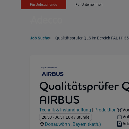
Für Jobsuchende
Für Unternehmen
Job Suche
Qualitätsprüfer QLS im Bereich FAL H13
Qualitätsprüfer 
AIRBUS
Jobdetails
Re
Technik & Instandhaltung
|
Produktion
Vor
Kategorie:
Industry:
Wo
Vol
Gehalt:
28,53
- 36,51
EUR
/ Stunde
Ver
Ar
Donauwörth
,
Bayern (kath.)
Standorte:
Region: