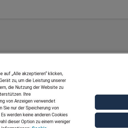
auf „Alle akzeptieren“ klicken,
erät zu, um die Leistung unserer
sern, die Nutzung der Website zu
erstützen. Ihre
Wir stellen ein!
ung von Anzeigen verwendet
E
DEINE BERUFSGRUPPE
n Sie nur der Speicherung von
UF GENERATOR
DEINE LEBENSSITUATION
. Es werden keine anderen Cookies
T
AMAZON JOBS
ahl dieser Option zu einem weniger
VERMITTLUNG
PARTNERSHIP WITH AIRBUS