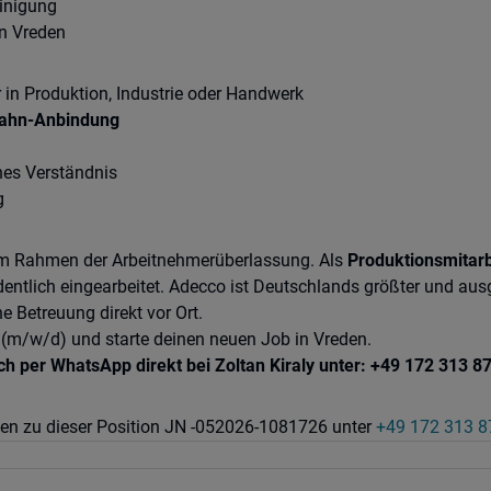
einigung
in Vreden
r in Produktion, Industrie oder Handwerk
/Bahn-Anbindung
hes Verständnis
g
 im Rahmen der Arbeitnehmerüberlassung. Als
Produktionsmitarb
entlich eingearbeitet. Adecco ist Deutschlands größter und ausg
e Betreuung direkt vor Ort.
 (m/w/d) und starte deinen neuen Job in Vreden.
ch per WhatsApp direkt bei Zoltan Kiraly unter: +49
172 313 8
ragen zu dieser Position JN -052026-1081726 unter
+49 172 313 8