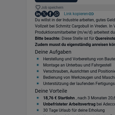
Job speichern
Auf LinkedIn teilen
Auf X teilen
Auf Facebook teilen
Link kopieren
Teile diesen Job
Auf WhatsApp teilen
Einleitung
Du willst in der Industrie arbeiten, gutes G
Vollzeit bei Schmitz Cargobull in Vreden. In
Produktionsmitarbeiter (m/w/d) arbeitest du d
Bitte beachte:
Diese Stelle ist für
Quereinste
Zudem musst du eigenständig anreisen kö
Deine Aufgaben
Herstellung und Vorbereitung von Bautei
Montage an Unterbau und Fahrgestell
Verschrauben, Ausrichten und Positio
Bedienung von Werkzeugen und Masch
Unterstützung der laufenden Fertigung
Deine Vorteile
18,76 € Startlohn
, nach 3 Monaten 20,
Unbefristeter Arbeitsvertrag
bei Adecc
30 Tage Urlaub für deine Erholung