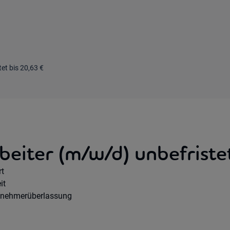
et bis 20,63 €
eiter (m/w/d) unbefristet
e Option:
rt
hours:
it
agsart:
tnehmerüberlassung