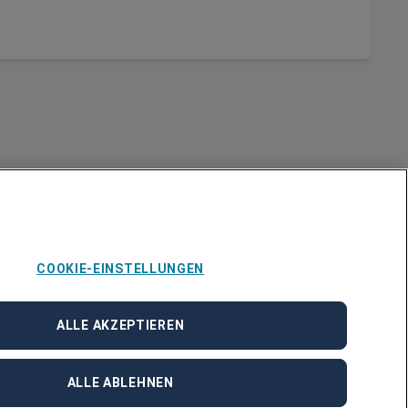
COOKIE-EINSTELLUNGEN
Über Adecco
ALLE AKZEPTIEREN
ÜBER UNS
STANDORTE
BLOG
ALLE ABLEHNEN
PRESSE