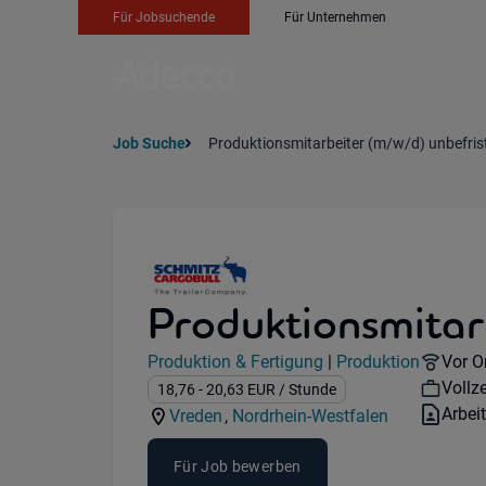
Für Jobsuchende
Für Unternehmen
Job Suche
Produktionsmitarbeiter (m/w/d) unbefrist
Produktionsmitarb
Jobdetails
Remot
Produktion & Fertigung
|
Produktion
Vor O
Kategorie:
Industry:
Work
Vollze
Gehalt:
18,76
- 20,63
EUR
/ Stunde
Vertr
Arbei
Vreden
,
Nordrhein-Westfalen
Standorte:
Region:
Für Job bewerben