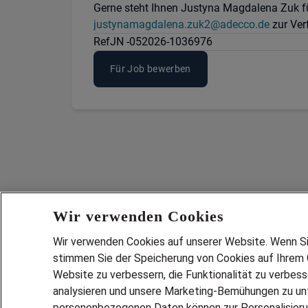
Gerne steht Ihnen Justyna Magdalena Zuk fü
justynamagdalena.zuk2@adecco.de
zur Ver
Ref
JN -052026-1036976
Für Job bewerben
Wir verwenden Cookies
Wir verwenden Cookies auf unserer Website. Wenn Sie 
stimmen Sie der Speicherung von Cookies auf Ihrem G
Website zu verbessern, die Funktionalität zu verbes
analysieren und unsere Marketing-Bemühungen zu unt
Services
personenbezogenen Daten können zur Personalisier