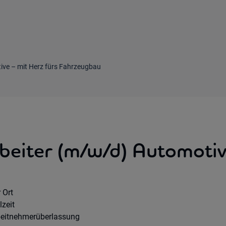
ive – mit Herz fürs Fahrzeugbau
beiter (m/w/d) Automotiv
mote Option:
 Ort
rkhours:
lzeit
tragsart:
beitnehmerüberlassung