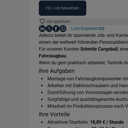
Für Job bewerben
Job speichern
Auf LinkedIn teilen
Auf X teilen
Auf Facebook teilen
Link kopieren
Teile diesen Job
Auf WhatsApp teilen
Einleitung
Adecco bietet dir spannende Job- und Karrie
einem der weltweit führenden Personaldienst
Für unseren Kunden
Schmitz Cargobull
, ein
Fahrzeugbau
.
Wenn du gern praktisch arbeitest, Technik di
Ihre Aufgaben
Montage von Fahrzeugkomponenten im 
Arbeiten mit Elektroschraubern und Ha
Durchführung von Vormontagen einzelne
Sorgfältige und qualitätsgerechte Ausfü
Mitarbeit im Produktionsprozess nach 
Ihre Vorteile
Attraktiver Startlohn:
18,89 € / Stunde