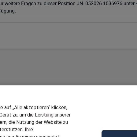
r weitere Fragen zu dieser Position JN -052026-1036976 unter
fügung.
auf „Alle akzeptieren“ klicken,
erät zu, um die Leistung unserer
sern, die Nutzung der Website zu
erstützen. Ihre
Wir stellen ein!
ung von Anzeigen verwendet