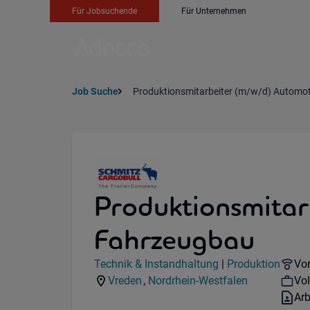
Für Jobsuchende
Für Unternehmen
Job Suche
Produktionsmitarbeiter (m/w/d) Automot
Produktionsmitar
Fahrzeugbau
Jobdetails
Re
Technik & Instandhaltung
|
Produktion
Vor
Kategorie:
Industry:
Wo
Vreden
,
Nordrhein-Westfalen
Vol
Standorte:
Region:
Ver
Ar