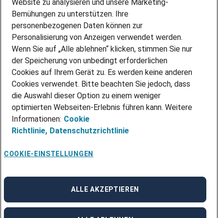
Website zu analysieren und unsere Marketing-
INITIATIV BEWERBEN
Über Adecco
Bemühungen zu unterstützen. Ihre
personenbezogenen Daten können zur
ÜBER UNS
Personalisierung von Anzeigen verwendet werden.
STANDORTE
Wenn Sie auf „Alle ablehnen“ klicken, stimmen Sie nur
BLOG
der Speicherung von unbedingt erforderlichen
PRESSE
Cookies auf Ihrem Gerät zu. Es werden keine anderen
NEWSLETTER
Cookies verwendet. Bitte beachten Sie jedoch, dass
KONTAKT
die Auswahl dieser Option zu einem weniger
optimierten Webseiten-Erlebnis führen kann. Weitere
@Adecco 2026
Informationen:
Cookie
IMPRESSUM
Richtlinie,
Datenschutzrichtlinie
DATENSCHUTZ
AGB
NUTZUNGSBEDINGUNGEN
COOKIE-EINSTELLUNGEN
COOKIE-RICHTLINIEN
COOKIE-EINSTELLUNGEN
CODE OF CONDUCT
BESCHWERDESTELLE
ALLE AKZEPTIEREN
linkedin
Facebook
Instagram