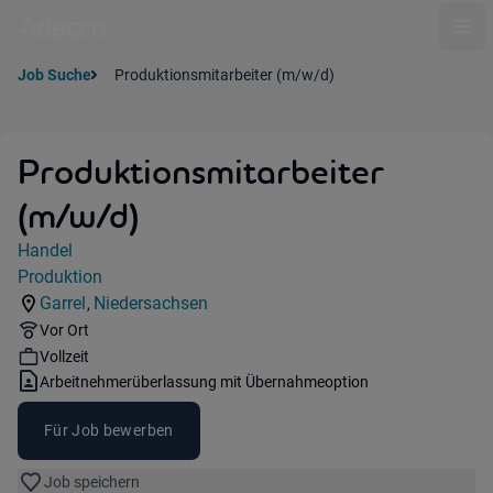
Ope
Job Suche
Produktionsmitarbeiter (m/w/d)
Produktionsmitarbeiter
(m/w/d)
Jobdetails
Handel
Kategorie:
Produktion
Industry:
Garrel
Niedersachsen
,
Standorte:
Region:
Remote Option:
Vor Ort
Workhours:
Vollzeit
Vertragsart:
Arbeitnehmerüberlassung mit Übernahmeoption
Für Job bewerben
Job speichern