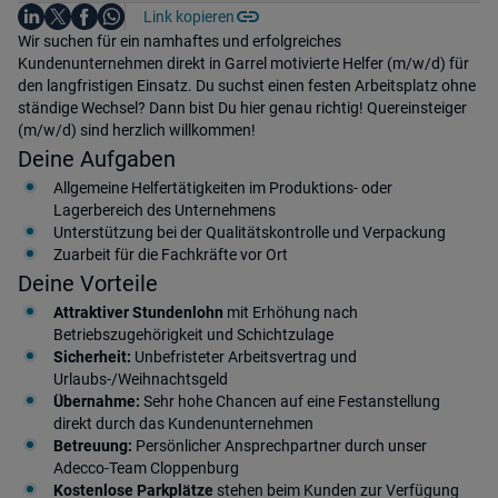
Auf LinkedIn teilen
Auf X teilen
Auf Facebook teilen
Link kopieren
Teile diesen Job
Auf WhatsApp teilen
Einleitung
Wir suchen für ein namhaftes und erfolgreiches
Kundenunternehmen direkt in Garrel motivierte Helfer (m/w/d) für
den langfristigen Einsatz. Du suchst einen festen Arbeitsplatz ohne
ständige Wechsel? Dann bist Du hier genau richtig! Quereinsteiger
(m/w/d) sind herzlich willkommen!
Deine Aufgaben
Allgemeine Helfertätigkeiten im Produktions- oder
Lagerbereich des Unternehmens
Unterstützung bei der Qualitätskontrolle und Verpackung
Zuarbeit für die Fachkräfte vor Ort
Deine Vorteile
Attraktiver Stundenlohn
mit Erhöhung nach
Betriebszugehörigkeit und Schichtzulage
Sicherheit:
Unbefristeter Arbeitsvertrag und
Urlaubs-/Weihnachtsgeld
Übernahme:
Sehr hohe Chancen auf eine Festanstellung
direkt durch das Kundenunternehmen
Betreuung:
Persönlicher Ansprechpartner durch unser
Adecco-Team Cloppenburg
Kostenlose Parkplätze
stehen beim Kunden zur Verfügung