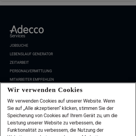
Services
JOBSUCHE
LEBENSLAUF GENERATOR
ZEITARBEIT
PERSONALVERMITTLUNG
MITARBEITER EMPFEHLEN
Wir verwenden Cookies
FAQ
Wir stellen ein!
Wir verwenden Cookies auf unserer Website. Wenn
DEINE BERUFSGRUPPE
Sie auf „Alle akzeptieren“ klicken, stimmen Sie der
DEINE LEBENSSITUATION
Speicherung von Cookies auf Ihrem Gerät zu, um die
AMAZON JOBS
Leistung unserer Website zu verbessern, die
PARTNERSHIP WITH AIRBUS
Funktionalität zu verbessern, die Nutzung der