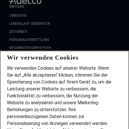
Services
JOBSUCHE
LEBENSLAUF GENERATOR
ZEITARBEIT
PERSONALVERMITTLUNG
MITARBEITER EMPFEHLEN
Wir verwenden Cookies
FAQ
Wir stellen ein!
Wir verwenden Cookies auf unserer Website. Wenn
DEINE BERUFSGRUPPE
Sie auf „Alle akzeptieren“ klicken, stimmen Sie der
DEINE LEBENSSITUATION
Speicherung von Cookies auf Ihrem Gerät zu, um die
AMAZON JOBS
Leistung unserer Website zu verbessern, die
PARTNERSHIP WITH AIRBUS
Funktionalität zu verbessern, die Nutzung der
Website zu analysieren und unsere Marketing-
INITIATIV BEWERBEN
Über Adecco
Bemühungen zu unterstützen. Ihre
personenbezogenen Daten können zur
ÜBER UNS
Personalisierung von Anzeigen verwendet werden.
STANDORTE