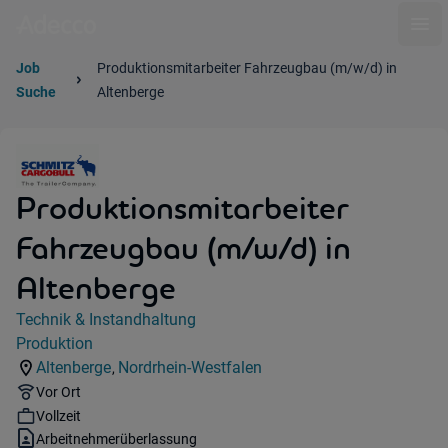
Ope
Job
Produktionsmitarbeiter Fahrzeugbau (m/w/d) in
Suche
Altenberge
Produktionsmitarbeiter
Fahrzeugbau (m/w/d) in
Altenberge
Jobdetails
Technik & Instandhaltung
Kategorie:
Produktion
Industry:
Altenberge
Nordrhein-Westfalen
,
Standorte:
Region:
Remote Option:
Vor Ort
Workhours:
Vollzeit
Vertragsart:
Arbeitnehmerüberlassung