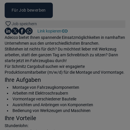
Für Job bewerben
Job speichern
Auf LinkedIn teilen
Auf X teilen
Auf Facebook teilen
Link kopieren
Teile diesen Job
Auf WhatsApp teilen
Einleitung
Adecco bietet Ihnen spannende Einsatzmöglichkeiten in namhaften
Unternehmen aus den unterschiedlichsten Branchen.
Stillstehen ist nichts für dich? Du möchtest lieber mit Werkzeug
arbeiten, statt den ganzen Tag am Schreibtisch zu sitzen? Dann
starte jetzt im Fahrzeugbau durch!
Für Schmitz Cargobull suchen wir engagierte
Produktionsmitarbeiter (m/w/d) für die Montage und Vormontage.
Ihre Aufgaben
Montage von Fahrzeugkomponenten
Arbeiten mit Elektroschraubern
Vormontage verschiedener Bauteile
Ausrichten und Anbringen von Komponenten
Bedienung von Werkzeugen und Maschinen
Ihre Vorteile
Stundenlohn: