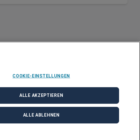
COOKIE-EINSTELLUNGEN
Über Adecco
ALLE AKZEPTIEREN
ÜBER UNS
STANDORTE
BLOG
ALLE ABLEHNEN
PRESSE
NEWSLETTER