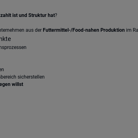
ezahlt ist und Struktur hat
?
eunternehmen aus der
Futtermittel-/Food-nahen Produktion
im Ra
nkte
onsprozessen
en
ereich sicherstellen
egen willst