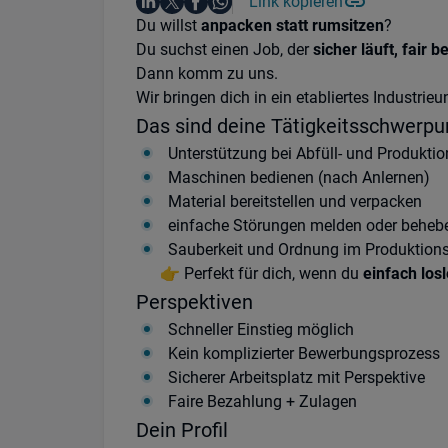
Auf LinkedIn teilen
Auf X teilen
Auf Facebook teilen
Link kopieren
Teile diesen Job
Auf WhatsApp teilen
Einleitung
Du willst
anpacken statt rumsitzen
?
Du suchst einen Job, der
sicher läuft, fair b
Dann komm zu uns.
Wir bringen dich in ein etabliertes Industri
Das sind deine Tätigkeitsschwerpu
Unterstützung bei Abfüll- und Produkti
Maschinen bedienen (nach Anlernen)
Material bereitstellen und verpacken
einfache Störungen melden oder beheb
Sauberkeit und Ordnung im Produktionsb
👉 Perfekt für dich, wenn du
einfach losl
Perspektiven
Schneller Einstieg möglich
Kein komplizierter Bewerbungsprozess
Sicherer Arbeitsplatz mit Perspektive
Faire Bezahlung + Zulagen
Dein Profil