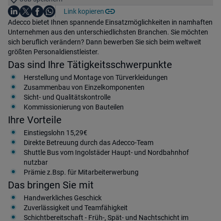
Auf LinkedIn teilen
Auf X teilen
Auf Facebook teilen
Link kopieren
Teile diesen Job
Auf WhatsApp teilen
Einleitung
Adecco bietet Ihnen spannende Einsatzmöglichkeiten in namhaften
Unternehmen aus den unterschiedlichsten Branchen. Sie möchten
sich beruflich verändern? Dann bewerben Sie sich beim weltweit
größten Personaldienstleister.
Das sind Ihre Tätigkeitsschwerpunkte
Herstellung und Montage von Türverkleidungen
Zusammenbau von Einzelkomponenten
Sicht- und Qualitätskontrolle
Kommissionierung von Bauteilen
Ihre Vorteile
Einstiegslohn 15,29€
Direkte Betreuung durch das Adecco-Team
Shuttle Bus vom Ingolstäder Haupt- und Nordbahnhof
nutzbar
Prämie z.Bsp. für Mitarbeiterwerbung
Das bringen Sie mit
Handwerkliches Geschick
Zuverlässigkeit und Teamfähigkeit
Schichtbereitschaft - Früh-, Spät- und Nachtschicht im