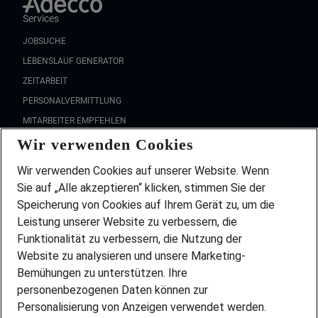
Services
JOBSUCHE
LEBENSLAUF GENERATOR
ZEITARBEIT
PERSONALVERMITTLUNG
MITARBEITER EMPFEHLEN
Wir verwenden Cookies
FAQ
Wir stellen ein!
Wir verwenden Cookies auf unserer Website. Wenn
DEINE BERUFSGRUPPE
Sie auf „Alle akzeptieren“ klicken, stimmen Sie der
DEINE LEBENSSITUATION
Speicherung von Cookies auf Ihrem Gerät zu, um die
AMAZON JOBS
Leistung unserer Website zu verbessern, die
PARTNERSHIP WITH AIRBUS
Funktionalität zu verbessern, die Nutzung der
Website zu analysieren und unsere Marketing-
INITIATIV BEWERBEN
Über Adecco
Bemühungen zu unterstützen. Ihre
personenbezogenen Daten können zur
ÜBER UNS
Personalisierung von Anzeigen verwendet werden.
STANDORTE