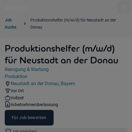
Ope
Job
Produktionshelfer (m/w/d) für Neustadt an der
Suche
Donau
Produktionshelfer (m/w/d)
für Neustadt an der Donau
Jobdetails
Reinigung & Wartung
Kategorie:
Produktion
Industry:
Neustadt an der Donau
Bayern
,
Standorte:
Region:
Remote Option:
Vor Ort
Workhours:
Vollzeit
Vertragsart:
Arbeitnehmerüberlassung
Für Job bewerben
Job speichern