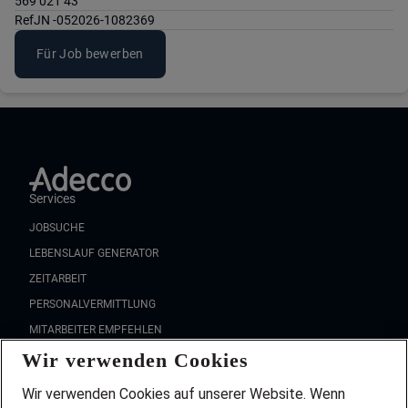
569 021 43
Ref
JN -052026-1082369
Für Job bewerben
Services
JOBSUCHE
LEBENSLAUF GENERATOR
ZEITARBEIT
PERSONALVERMITTLUNG
MITARBEITER EMPFEHLEN
Wir verwenden Cookies
FAQ
Wir stellen ein!
Wir verwenden Cookies auf unserer Website. Wenn
DEINE BERUFSGRUPPE