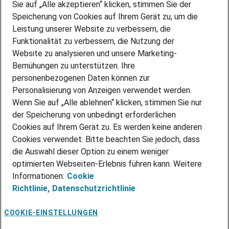
Sie auf „Alle akzeptieren“ klicken, stimmen Sie der
DEINE LEBENSSITUATION
Speicherung von Cookies auf Ihrem Gerät zu, um die
AMAZON JOBS
Leistung unserer Website zu verbessern, die
PARTNERSHIP WITH AIRBUS
Funktionalität zu verbessern, die Nutzung der
Website zu analysieren und unsere Marketing-
INITIATIV BEWERBEN
Über Adecco
Bemühungen zu unterstützen. Ihre
personenbezogenen Daten können zur
ÜBER UNS
Personalisierung von Anzeigen verwendet werden.
STANDORTE
Wenn Sie auf „Alle ablehnen“ klicken, stimmen Sie nur
BLOG
der Speicherung von unbedingt erforderlichen
PRESSE
Cookies auf Ihrem Gerät zu. Es werden keine anderen
NEWSLETTER
Cookies verwendet. Bitte beachten Sie jedoch, dass
KONTAKT
die Auswahl dieser Option zu einem weniger
optimierten Webseiten-Erlebnis führen kann. Weitere
@Adecco 2026
Informationen:
Cookie
IMPRESSUM
Richtlinie,
Datenschutzrichtlinie
DATENSCHUTZ
AGB
NUTZUNGSBEDINGUNGEN
COOKIE-EINSTELLUNGEN
COOKIE-RICHTLINIEN