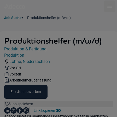
Ope
Job Suche
Produktionshelfer (m/w/d)
Produktionshelfer (m/w/d)
Jobdetails
Produktion & Fertigung
Kategorie:
Produktion
Industry:
Lohne
Niedersachsen
,
Standorte:
Region:
Remote Option:
Vor Ort
Workhours:
Vollzeit
Vertragsart:
Arbeitnehmerüberlassung
Für Job bewerben
Job speichern
Auf LinkedIn teilen
Auf X teilen
Auf Facebook teilen
Link kopieren
Teile diesen Job
Auf WhatsApp teilen
Einleitung
Adecco bietet Dir spannende Einsatzmöglichkeiten in namhaften