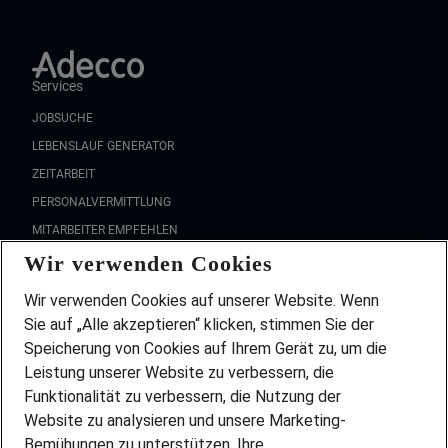
Services
JOBSUCHE
LEBENSLAUF GENERATOR
ZEITARBEIT
PERSONALVERMITTLUNG
MITARBEITER EMPFEHLEN
Wir verwenden Cookies
FAQ
Wir stellen ein!
Wir verwenden Cookies auf unserer Website. Wenn
DEINE BERUFSGRUPPE
Sie auf „Alle akzeptieren“ klicken, stimmen Sie der
DEINE LEBENSSITUATION
Speicherung von Cookies auf Ihrem Gerät zu, um die
AMAZON JOBS
Leistung unserer Website zu verbessern, die
PARTNERSHIP WITH AIRBUS
Funktionalität zu verbessern, die Nutzung der
Website zu analysieren und unsere Marketing-
INITIATIV BEWERBEN
Über Adecco
Bemühungen zu unterstützen. Ihre