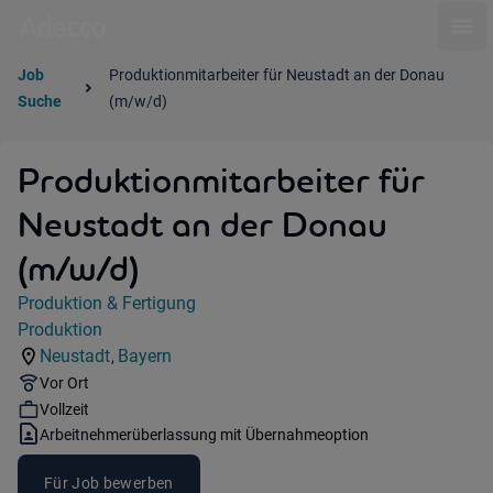
Ope
Job
Produktionmitarbeiter für Neustadt an der Donau
Suche
(m/w/d)
Produktionmitarbeiter für
Neustadt an der Donau
(m/w/d)
Jobdetails
Produktion & Fertigung
Kategorie:
Produktion
Industry:
Neustadt
Bayern
,
Standorte:
Region:
Remote Option:
Vor Ort
Workhours:
Vollzeit
Vertragsart:
Arbeitnehmerüberlassung mit Übernahmeoption
Für Job bewerben