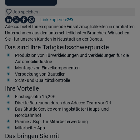
Job speichern
Auf LinkedIn teilen
Auf X teilen
Auf Facebook teilen
Link kopieren
Teile diesen Job
Auf WhatsApp teilen
Einleitung
Adecco bietet Ihnen spannende Einsatzmöglichkeiten in namhaften
Unternehmen aus den unterschiedlichsten Branchen. Wir suchen
Sie - für unseren Kunden in Neustadt an der Donau.
Das sind Ihre Tätigkeitsschwerpunkte
Produktion von Türverkleidungen und Verkleidungen für die
Automobilindustrie
Montage von Einzelkomponenten
Verpackung von Bauteilen
Sicht- und Qualitätskontrolle
Ihre Vorteile
Einstiegslohn 15,29€
Direkte Betreuung durch das Adecco-Team vor Ort
Bus Shuttle Service vom Ingolstädter Haupt- und
Nordbahnhof
Prämie z.Bsp. für Mitarbeiterwerbung
Mitarbeiter App
Das bringen Sie mit