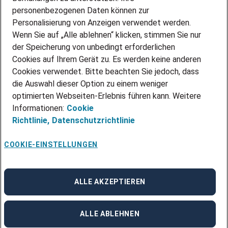
personenbezogenen Daten können zur
ÜBER UNS
Personalisierung von Anzeigen verwendet werden.
STANDORTE
Wenn Sie auf „Alle ablehnen“ klicken, stimmen Sie nur
BLOG
der Speicherung von unbedingt erforderlichen
PRESSE
Cookies auf Ihrem Gerät zu. Es werden keine anderen
NEWSLETTER
Cookies verwendet. Bitte beachten Sie jedoch, dass
KONTAKT
die Auswahl dieser Option zu einem weniger
optimierten Webseiten-Erlebnis führen kann. Weitere
@Adecco 2026
Informationen:
Cookie
IMPRESSUM
Richtlinie,
Datenschutzrichtlinie
DATENSCHUTZ
AGB
NUTZUNGSBEDINGUNGEN
COOKIE-EINSTELLUNGEN
COOKIE-RICHTLINIEN
COOKIE-EINSTELLUNGEN
CODE OF CONDUCT
BESCHWERDESTELLE
ALLE AKZEPTIEREN
linkedin
Facebook
Instagram
ALLE ABLEHNEN