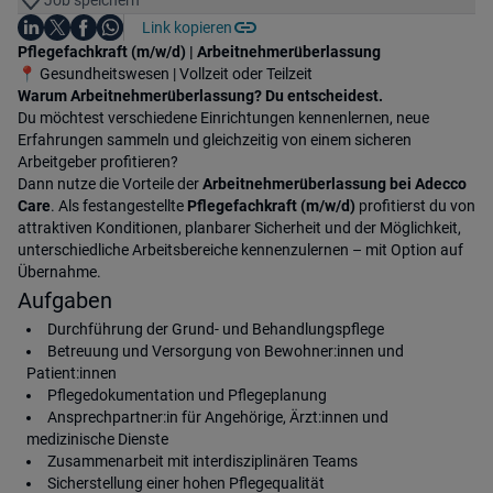
Job speichern
Auf LinkedIn teilen
Auf X teilen
Auf Facebook teilen
Link kopieren
Teile diesen Job
Auf WhatsApp teilen
Einleitung
Pflegefachkraft (m/w/d) | Arbeitnehmerüberlassung
📍 Gesundheitswesen | Vollzeit oder Teilzeit
Warum Arbeitnehmerüberlassung? Du entscheidest.
Du möchtest verschiedene Einrichtungen kennenlernen, neue
Erfahrungen sammeln und gleichzeitig von einem sicheren
Arbeitgeber profitieren?
Dann nutze die Vorteile der
Arbeitnehmerüberlassung bei Adecco
Care
. Als festangestellte
Pflegefachkraft (m/w/d)
profitierst du von
attraktiven Konditionen, planbarer Sicherheit und der Möglichkeit,
unterschiedliche Arbeitsbereiche kennenzulernen – mit Option auf
Übernahme.
Aufgaben
Durchführung der Grund- und Behandlungspflege
Betreuung und Versorgung von Bewohner:innen und
Patient:innen
Pflegedokumentation und Pflegeplanung
Ansprechpartner:in für Angehörige, Ärzt:innen und
medizinische Dienste
Zusammenarbeit mit interdisziplinären Teams
Sicherstellung einer hohen Pflegequalität