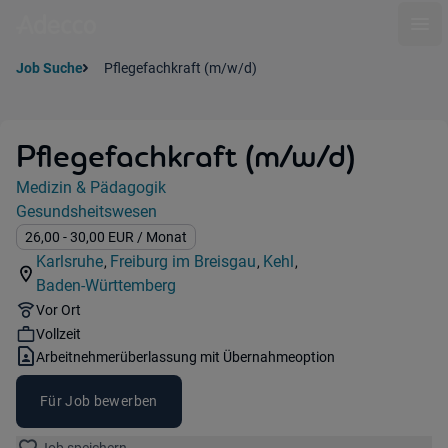
Ope
Job Suche
Pflegefachkraft (m/w/d)
Pflegefachkraft (m/w/d)
Jobdetails
Medizin & Pädagogik
Kategorie:
Gesundsheitswesen
Industry:
Gehalt:
26,00
- 30,00
EUR
/ Monat
Karlsruhe
Freiburg im Breisgau
Kehl
,
,
,
Standorte:
Standorte:
Standorte:
Baden-Württemberg
Region:
Remote Option:
Vor Ort
Workhours:
Vollzeit
Vertragsart:
Arbeitnehmerüberlassung mit Übernahmeoption
Für Job bewerben