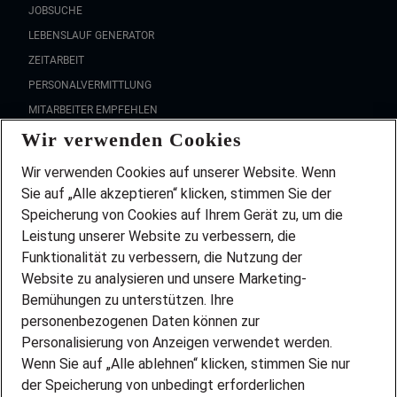
JOBSUCHE
LEBENSLAUF GENERATOR
ZEITARBEIT
PERSONALVERMITTLUNG
MITARBEITER EMPFEHLEN
Wir verwenden Cookies
FAQ
Wir stellen ein!
Wir verwenden Cookies auf unserer Website. Wenn
DEINE BERUFSGRUPPE
Sie auf „Alle akzeptieren“ klicken, stimmen Sie der
DEINE LEBENSSITUATION
Speicherung von Cookies auf Ihrem Gerät zu, um die
AMAZON JOBS
Leistung unserer Website zu verbessern, die
PARTNERSHIP WITH AIRBUS
Funktionalität zu verbessern, die Nutzung der
Website zu analysieren und unsere Marketing-
INITIATIV BEWERBEN
Über Adecco
Bemühungen zu unterstützen. Ihre
personenbezogenen Daten können zur
ÜBER UNS
Personalisierung von Anzeigen verwendet werden.
STANDORTE
Wenn Sie auf „Alle ablehnen“ klicken, stimmen Sie nur
BLOG
der Speicherung von unbedingt erforderlichen
PRESSE