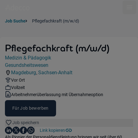
Ope
Job Suche
Pflegefachkraft (m/w/d)
Pflegefachkraft (m/w/d)
Jobdetails
Medizin & Pädagogik
Kategorie:
Gesundsheitswesen
Industry:
Magdeburg
Sachsen-Anhalt
,
Standorte:
Region:
Remote Option:
Vor Ort
Workhours:
Vollzeit
Vertragsart:
Arbeitnehmerüberlassung mit Übernahmeoption
Für Job bewerben
Job speichern
Auf LinkedIn teilen
Auf X teilen
Auf Facebook teilen
Link kopieren
Teile diesen Job
Auf WhatsApp teilen
Einleitung
Als Pionier der Personaldienstleistung bringen wir seit über 60