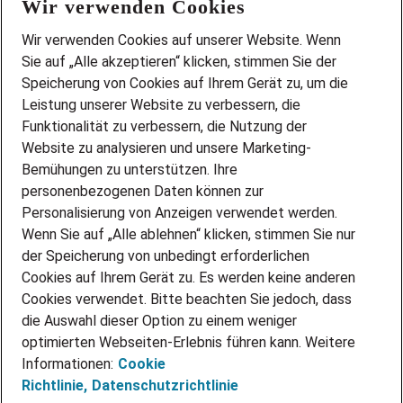
Wir verwenden Cookies
FAQ
Wir stellen ein!
Wir verwenden Cookies auf unserer Website. Wenn
DEINE BERUFSGRUPPE
Sie auf „Alle akzeptieren“ klicken, stimmen Sie der
DEINE LEBENSSITUATION
Speicherung von Cookies auf Ihrem Gerät zu, um die
AMAZON JOBS
Leistung unserer Website zu verbessern, die
PARTNERSHIP WITH AIRBUS
Funktionalität zu verbessern, die Nutzung der
Website zu analysieren und unsere Marketing-
INITIATIV BEWERBEN
Über Adecco
Bemühungen zu unterstützen. Ihre
personenbezogenen Daten können zur
ÜBER UNS
Personalisierung von Anzeigen verwendet werden.
STANDORTE
Wenn Sie auf „Alle ablehnen“ klicken, stimmen Sie nur
BLOG
der Speicherung von unbedingt erforderlichen
PRESSE
Cookies auf Ihrem Gerät zu. Es werden keine anderen
NEWSLETTER
Cookies verwendet. Bitte beachten Sie jedoch, dass
KONTAKT
die Auswahl dieser Option zu einem weniger
optimierten Webseiten-Erlebnis führen kann. Weitere
@Adecco 2026
Informationen:
Cookie
IMPRESSUM
Richtlinie,
Datenschutzrichtlinie
DATENSCHUTZ