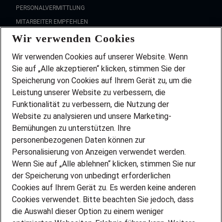
PERSONALVERMITTLUNG
MITARBEITER EMPFEHLEN
Wir verwenden Cookies
FAQ
Wir stellen ein!
Wir verwenden Cookies auf unserer Website. Wenn
DEINE BERUFSGRUPPE
Sie auf „Alle akzeptieren“ klicken, stimmen Sie der
DEINE LEBENSSITUATION
Speicherung von Cookies auf Ihrem Gerät zu, um die
AMAZON JOBS
Leistung unserer Website zu verbessern, die
PARTNERSHIP WITH AIRBUS
Funktionalität zu verbessern, die Nutzung der
Website zu analysieren und unsere Marketing-
INITIATIV BEWERBEN
Über Adecco
Bemühungen zu unterstützen. Ihre
personenbezogenen Daten können zur
ÜBER UNS
Personalisierung von Anzeigen verwendet werden.
STANDORTE
Wenn Sie auf „Alle ablehnen“ klicken, stimmen Sie nur
BLOG
der Speicherung von unbedingt erforderlichen
PRESSE
Cookies auf Ihrem Gerät zu. Es werden keine anderen
NEWSLETTER
Cookies verwendet. Bitte beachten Sie jedoch, dass
KONTAKT
die Auswahl dieser Option zu einem weniger