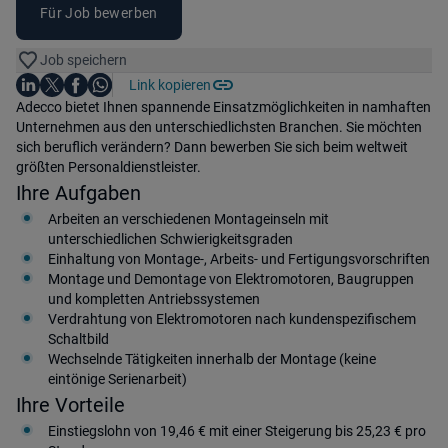
Für Job bewerben
Job speichern
Auf LinkedIn teilen
Auf X teilen
Auf Facebook teilen
Link kopieren
Teile diesen Job
Auf WhatsApp teilen
Einleitung
Adecco bietet Ihnen spannende Einsatzmöglichkeiten in namhaften
Unternehmen aus den unterschiedlichsten Branchen. Sie möchten
sich beruflich verändern? Dann bewerben Sie sich beim weltweit
größten Personaldienstleister.
Ihre Aufgaben
Arbeiten an verschiedenen Montageinseln mit
unterschiedlichen Schwierigkeitsgraden
Einhaltung von Montage-, Arbeits- und Fertigungsvorschriften
Montage und Demontage von Elektromotoren, Baugruppen
und kompletten Antriebssystemen
Verdrahtung von Elektromotoren nach kundenspezifischem
Schaltbild
Wechselnde Tätigkeiten innerhalb der Montage (keine
eintönige Serienarbeit)
Ihre Vorteile
Einstiegslohn von 19,46 € mit einer Steigerung bis 25,23 € pro