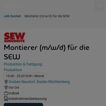
Ope
Job Suche
Montierer (m/w/d) für die SEW
Montierer (m/w/d) für die
SEW
Jobdetails
Produktion & Fertigung
Kategorie:
Produktion
Industry:
Gehalt:
19,00
- 25,00
EUR
/ Monat
Graben-Neudorf
Baden-Württemberg
,
Standorte:
Region:
Remote Option:
Vor Ort
Workhours:
Vollzeit
Vertragsart:
Arbeitnehmerüberlassung