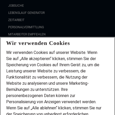
JOBSUCHE
LEBENSLAUF GENERATOR
ZEITARBEIT
PERSONALVERMITTLUNG
MITARBEITER EMPFEHLEN
Wir verwenden Cookies
FAQ
Wir stellen ein!
Wir verwenden Cookies auf unserer Website. Wenn
DEINE BERUFSGRUPPE
Sie auf „Alle akzeptieren“ klicken, stimmen Sie der
DEINE LEBENSSITUATION
Speicherung von Cookies auf Ihrem Gerät zu, um die
AMAZON JOBS
Leistung unserer Website zu verbessern, die
PARTNERSHIP WITH AIRBUS
Funktionalität zu verbessern, die Nutzung der
Website zu analysieren und unsere Marketing-
INITIATIV BEWERBEN
Über Adecco
Bemühungen zu unterstützen. Ihre
personenbezogenen Daten können zur
ÜBER UNS
Personalisierung von Anzeigen verwendet werden.
STANDORTE
Wenn Sie auf „Alle ablehnen“ klicken, stimmen Sie nur
BLOG
der Speicherung von unbedingt erforderlichen