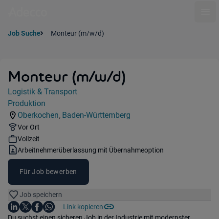
Ope
Job Suche
Monteur (m/w/d)
Monteur (m/w/d)
Jobdetails
Logistik & Transport
Kategorie:
Produktion
Industry:
Oberkochen
Baden-Württemberg
,
Standorte:
Region:
Remote Option:
Vor Ort
Workhours:
Vollzeit
Vertragsart:
Arbeitnehmerüberlassung mit Übernahmeoption
Für Job bewerben
Job speichern
Auf LinkedIn teilen
Auf X teilen
Auf Facebook teilen
Link kopieren
Teile diesen Job
Auf WhatsApp teilen
Einleitung
Du suchst einen sicheren Job in der Industrie mit modernster