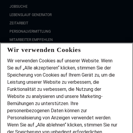
JOBSUCHE
LEBENSLAUF GENERATOR
ZEITARBEIT
PERSONALVERMITTLUNG
MITARBEITER EMPFEHLEN
Wir verwenden Cookies
FAQ
Wir stellen ein!
Wir verwenden Cookies auf unserer Website. Wenn
DEINE BERUFSGRUPPE
Sie auf „Alle akzeptieren“ klicken, stimmen Sie der
DEINE LEBENSSITUATION
Speicherung von Cookies auf Ihrem Gerät zu, um die
AMAZON JOBS
Leistung unserer Website zu verbessern, die
PARTNERSHIP WITH AIRBUS
Funktionalität zu verbessern, die Nutzung der
Website zu analysieren und unsere Marketing-
INITIATIV BEWERBEN
Über Adecco
Bemühungen zu unterstützen. Ihre
personenbezogenen Daten können zur
ÜBER UNS
Personalisierung von Anzeigen verwendet werden.
STANDORTE
Wenn Sie auf „Alle ablehnen“ klicken, stimmen Sie nur
BLOG
der Speicherung von unbedingt erforderlichen