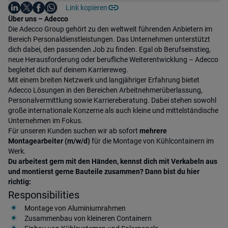
Auf LinkedIn teilen
Auf X teilen
Auf Facebook teilen
Link kopieren
Teile diesen Job
Auf WhatsApp teilen
Einleitung
Über uns – Adecco
Die Adecco Group gehört zu den weltweit führenden Anbietern im
Bereich Personaldienstleistungen. Das Unternehmen unterstützt
dich dabei, den passenden Job zu finden. Egal ob Berufseinstieg,
neue Herausforderung oder berufliche Weiterentwicklung – Adecco
begleitet dich auf deinem Karriereweg.
Mit einem breiten Netzwerk und langjähriger Erfahrung bietet
Adecco Lösungen in den Bereichen Arbeitnehmerüberlassung,
Personalvermittlung sowie Karriereberatung. Dabei stehen sowohl
große internationale Konzerne als auch kleine und mittelständische
Unternehmen im Fokus.
Für unseren Kunden suchen wir ab sofort
mehrere
Montagearbeiter (m/w/d)
für die Montage von Kühlcontainern im
Werk.
Du arbeitest gern mit den Händen, kennst dich mit Verkabeln aus
und montierst gerne Bauteile zusammen? Dann bist du hier
richtig:
Responsibilities
Montage von Aluminiumrahmen
Zusammenbau von kleineren Containern