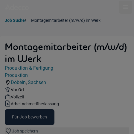
Ope
Job Suche
Montagemitarbeiter (m/w/d) im Werk
Montagemitarbeiter (m/w/d)
im Werk
Jobdetails
Produktion & Fertigung
Kategorie:
Produktion
Industry:
Döbeln
Sachsen
,
Standorte:
Region:
Remote Option:
Vor Ort
Workhours:
Vollzeit
Vertragsart:
Arbeitnehmerüberlassung
Für Job bewerben
Job speichern