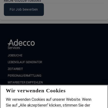
Ref
JN -052026-1080065
Für Job bewerben
Services
JOBSUCHE
LEBENSLAUF GENERATOR
ZEITARBEIT
PERSONALVERMITTLUNG
MITARBEITER EMPFEHLEN
Wir verwenden Cookies
FAQ
Wir stellen ein!
Wir verwenden Cookies auf unserer Website. Wenn
DEINE BERUFSGRUPPE
Sie auf „Alle akzeptieren“ klicken, stimmen Sie der
DEINE LEBENSSITUATION