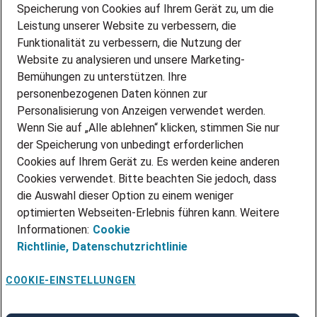
Speicherung von Cookies auf Ihrem Gerät zu, um die
AMAZON JOBS
Leistung unserer Website zu verbessern, die
PARTNERSHIP WITH AIRBUS
Funktionalität zu verbessern, die Nutzung der
Website zu analysieren und unsere Marketing-
INITIATIV BEWERBEN
Über Adecco
Bemühungen zu unterstützen. Ihre
personenbezogenen Daten können zur
ÜBER UNS
Personalisierung von Anzeigen verwendet werden.
STANDORTE
Wenn Sie auf „Alle ablehnen“ klicken, stimmen Sie nur
BLOG
der Speicherung von unbedingt erforderlichen
PRESSE
Cookies auf Ihrem Gerät zu. Es werden keine anderen
NEWSLETTER
Cookies verwendet. Bitte beachten Sie jedoch, dass
KONTAKT
die Auswahl dieser Option zu einem weniger
optimierten Webseiten-Erlebnis führen kann. Weitere
@Adecco 2026
Informationen:
Cookie
IMPRESSUM
Richtlinie,
Datenschutzrichtlinie
DATENSCHUTZ
AGB
NUTZUNGSBEDINGUNGEN
COOKIE-EINSTELLUNGEN
COOKIE-RICHTLINIEN
COOKIE-EINSTELLUNGEN