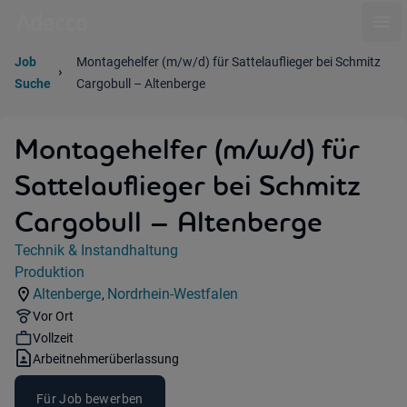
Ope
Job
Montagehelfer (m/w/d) für Sattelauflieger bei Schmitz
Suche
Cargobull – Altenberge
Montagehelfer (m/w/d) für
Sattelauflieger bei Schmitz
Cargobull – Altenberge
Jobdetails
Technik & Instandhaltung
Kategorie:
Produktion
Industry:
Altenberge
Nordrhein-Westfalen
,
Standorte:
Region:
Remote Option:
Vor Ort
Workhours:
Vollzeit
Vertragsart:
Arbeitnehmerüberlassung
Für Job bewerben