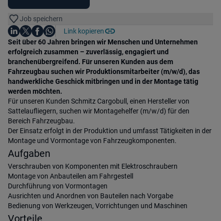
Job speichern
Auf LinkedIn teilen
Auf X teilen
Auf Facebook teilen
Link kopieren
Teile diesen Job
Auf WhatsApp teilen
Einleitung
Seit über 60 Jahren bringen wir Menschen und Unternehmen
erfolgreich zusammen – zuverlässig, engagiert und
branchenübergreifend. Für unseren Kunden aus dem
Fahrzeugbau suchen wir Produktionsmitarbeiter (m/w/d), das
handwerkliche Geschick mitbringen und in der Montage tätig
werden möchten.
Für unseren Kunden Schmitz Cargobull, einen Hersteller von
Sattelaufliegern, suchen wir Montagehelfer (m/w/d) für den
Bereich Fahrzeugbau.
Der Einsatz erfolgt in der Produktion und umfasst Tätigkeiten in der
Montage und Vormontage von Fahrzeugkomponenten.
Aufgaben
Verschrauben von Komponenten mit Elektroschraubern
Montage von Anbauteilen am Fahrgestell
Durchführung von Vormontagen
Ausrichten und Anordnen von Bauteilen nach Vorgabe
Bedienung von Werkzeugen, Vorrichtungen und Maschinen
Vorteile