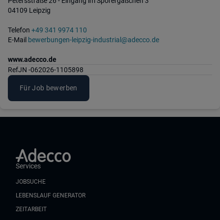
Petersstraße 26 - Eingang im Sporergäßchen 3
04109 Leipzig
Telefon
+49 341 9974 110
E-Mail
bewerbungen-leipzig-industrial@adecco.de
www.adecco.de
Ref
JN -062026-1105898
Für Job bewerben
Services
JOBSUCHE
LEBENSLAUF GENERATOR
ZEITARBEIT