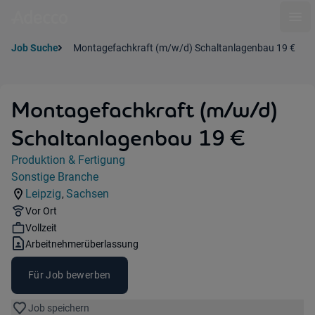
Ope
Job Suche
Montagefachkraft (m/w/d) Schaltanlagenbau 19 €
Montagefachkraft (m/w/d)
Schaltanlagenbau 19 €
Jobdetails
Produktion & Fertigung
Kategorie:
Sonstige Branche
Industry:
Leipzig
Sachsen
,
Standorte:
Region:
Remote Option:
Vor Ort
Workhours:
Vollzeit
Vertragsart:
Arbeitnehmerüberlassung
Für Job bewerben
Job speichern