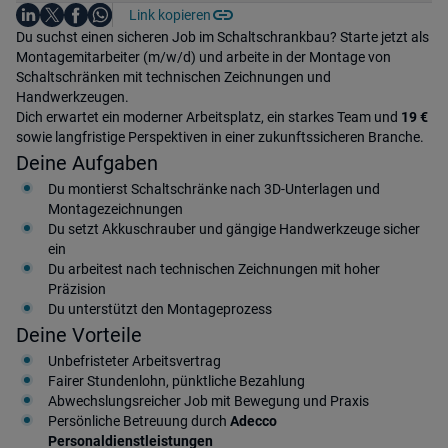
Auf LinkedIn teilen
Auf X teilen
Auf Facebook teilen
Link kopieren
Teile diesen Job
Auf WhatsApp teilen
Einleitung
Du suchst einen sicheren Job im Schaltschrankbau? Starte jetzt als
Montagemitarbeiter (m/w/d) und arbeite in der Montage von
Schaltschränken mit technischen Zeichnungen und
Handwerkzeugen.
Dich erwartet ein moderner Arbeitsplatz, ein starkes Team und
19 €
sowie langfristige Perspektiven in einer zukunftssicheren Branche.
Deine Aufgaben
Du montierst Schaltschränke nach 3D-Unterlagen und
Montagezeichnungen
Du setzt Akkuschrauber und gängige Handwerkzeuge sicher
ein
Du arbeitest nach technischen Zeichnungen mit hoher
Präzision
Du unterstützt den Montageprozess
Deine Vorteile
Unbefristeter Arbeitsvertrag
Fairer Stundenlohn, pünktliche Bezahlung
Abwechslungsreicher Job mit Bewegung und Praxis
Persönliche Betreuung durch
Adecco
Personaldienstleistungen