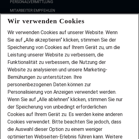
PERSONALVERMITTLUNG
MITARBEITER EMPFEHLEN
Wir verwenden Cookies
FAQ
Wir stellen ein!
Wir verwenden Cookies auf unserer Website. Wenn
DEINE BERUFSGRUPPE
Sie auf „Alle akzeptieren“ klicken, stimmen Sie der
DEINE LEBENSSITUATION
Speicherung von Cookies auf Ihrem Gerät zu, um die
AMAZON JOBS
Leistung unserer Website zu verbessern, die
PARTNERSHIP WITH AIRBUS
Funktionalität zu verbessern, die Nutzung der
Website zu analysieren und unsere Marketing-
INITIATIV BEWERBEN
Über Adecco
Bemühungen zu unterstützen. Ihre
personenbezogenen Daten können zur
ÜBER UNS
Personalisierung von Anzeigen verwendet werden.
STANDORTE
Wenn Sie auf „Alle ablehnen“ klicken, stimmen Sie nur
BLOG
der Speicherung von unbedingt erforderlichen
PRESSE
Cookies auf Ihrem Gerät zu. Es werden keine anderen
NEWSLETTER
Cookies verwendet. Bitte beachten Sie jedoch, dass
KONTAKT
die Auswahl dieser Option zu einem weniger
optimierten Webseiten-Erlebnis führen kann. Weitere