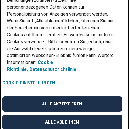
Bemühungen zu unterstützen. Ihre
personenbezogenen Daten können zur
ÜBER UNS
Personalisierung von Anzeigen verwendet werden.
STANDORTE
Wenn Sie auf „Alle ablehnen“ klicken, stimmen Sie nur
BLOG
der Speicherung von unbedingt erforderlichen
PRESSE
Cookies auf Ihrem Gerät zu. Es werden keine anderen
NEWSLETTER
Cookies verwendet. Bitte beachten Sie jedoch, dass
KONTAKT
die Auswahl dieser Option zu einem weniger
optimierten Webseiten-Erlebnis führen kann. Weitere
@Adecco 2026
Informationen:
Cookie
IMPRESSUM
Richtlinie,
Datenschutzrichtlinie
DATENSCHUTZ
AGB
NUTZUNGSBEDINGUNGEN
COOKIE-EINSTELLUNGEN
COOKIE-RICHTLINIEN
COOKIE-EINSTELLUNGEN
CODE OF CONDUCT
BESCHWERDESTELLE
ALLE AKZEPTIEREN
linkedin
Facebook
Instagram
ALLE ABLEHNEN