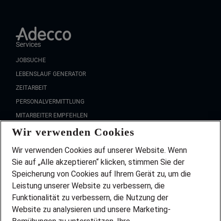
Services
JOBSUCHE
LEBENSLAUF GENERATOR
ZEITARBEIT
PERSONALVERMITTLUNG
MITARBEITER EMPFEHLEN
Wir verwenden Cookies
FAQ
Wir stellen ein!
Wir verwenden Cookies auf unserer Website. Wenn
DEINE BERUFSGRUPPE
Sie auf „Alle akzeptieren“ klicken, stimmen Sie der
DEINE LEBENSSITUATION
Speicherung von Cookies auf Ihrem Gerät zu, um die
AMAZON JOBS
Leistung unserer Website zu verbessern, die
PARTNERSHIP WITH AIRBUS
Funktionalität zu verbessern, die Nutzung der
Website zu analysieren und unsere Marketing-
INITIATIV BEWERBEN
Über Adecco