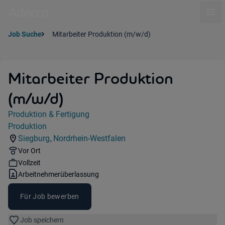
Ope
Job Suche
Mitarbeiter Produktion (m/w/d)
Mitarbeiter Produktion
(m/w/d)
Jobdetails
Produktion & Fertigung
Kategorie:
Produktion
Industry:
Siegburg
Nordrhein-Westfalen
,
Standorte:
Region:
Remote Option:
Vor Ort
Workhours:
Vollzeit
Vertragsart:
Arbeitnehmerüberlassung
Für Job bewerben
Job speichern