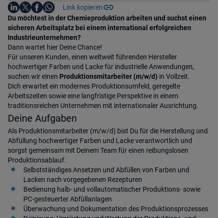
Auf LinkedIn teilen
Auf X teilen
Auf Facebook teilen
Link kopieren
Teile diesen Job
Auf WhatsApp teilen
Einleitung
Du möchtest in der Chemieproduktion arbeiten und suchst einen
sicheren Arbeitsplatz bei einem international erfolgreichen
Industrieunternehmen?
Dann wartet hier Deine Chance!
Für unseren Kunden, einen weltweit führenden Hersteller
hochwertiger Farben und Lacke für industrielle Anwendungen,
suchen wir einen
Produktionsmitarbeiter (m/w/d)
in Vollzeit.
Dich erwartet ein modernes Produktionsumfeld, geregelte
Arbeitszeiten sowie eine langfristige Perspektive in einem
traditionsreichen Unternehmen mit internationaler Ausrichtung.
Deine Aufgaben
Als Produktionsmitarbeiter (m/w/d) bist Du für die Herstellung und
Abfüllung hochwertiger Farben und Lacke verantwortlich und
sorgst gemeinsam mit Deinem Team für einen reibungslosen
Produktionsablauf.
Selbstständiges Ansetzen und Abfüllen von Farben und
Lacken nach vorgegebenen Rezepturen
Bedienung halb- und vollautomatischer Produktions- sowie
PC-gesteuerter Abfüllanlagen
Überwachung und Dokumentation des Produktionsprozesses