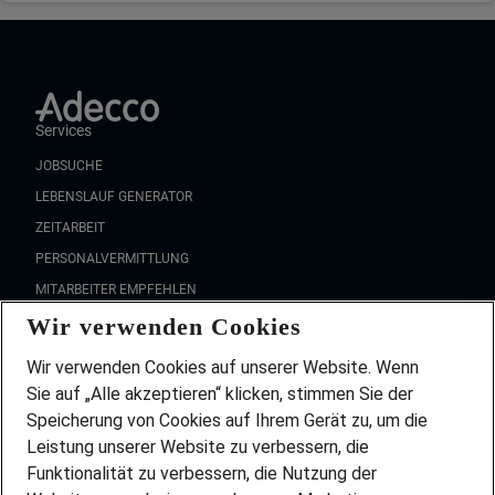
Services
JOBSUCHE
LEBENSLAUF GENERATOR
ZEITARBEIT
PERSONALVERMITTLUNG
MITARBEITER EMPFEHLEN
Wir verwenden Cookies
FAQ
Wir stellen ein!
Wir verwenden Cookies auf unserer Website. Wenn
DEINE BERUFSGRUPPE
Sie auf „Alle akzeptieren“ klicken, stimmen Sie der
DEINE LEBENSSITUATION
Speicherung von Cookies auf Ihrem Gerät zu, um die
AMAZON JOBS
Leistung unserer Website zu verbessern, die
PARTNERSHIP WITH AIRBUS
Funktionalität zu verbessern, die Nutzung der