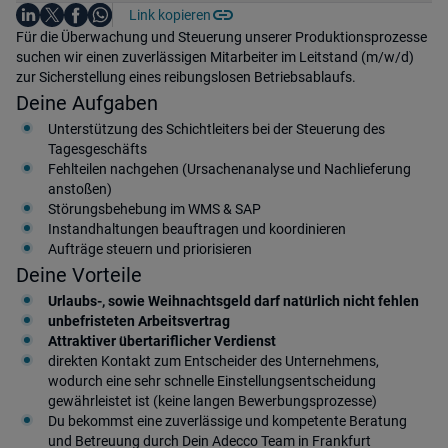
Auf LinkedIn teilen
Auf X teilen
Auf Facebook teilen
Link kopieren
Teile diesen Job
Auf WhatsApp teilen
Einleitung
Für die Überwachung und Steuerung unserer Produktionsprozesse
suchen wir einen zuverlässigen Mitarbeiter im Leitstand (m/w/d)
zur Sicherstellung eines reibungslosen Betriebsablaufs.
Deine Aufgaben
Unterstützung des Schichtleiters bei der Steuerung des
Tagesgeschäfts
Fehlteilen nachgehen (Ursachenanalyse und Nachlieferung
anstoßen)
Störungsbehebung im WMS & SAP
Instandhaltungen beauftragen und koordinieren
Aufträge steuern und priorisieren
Deine Vorteile
Urlaubs-, sowie Weihnachtsgeld darf natürlich nicht fehlen
unbefristeten Arbeitsvertrag
Attraktiver übertariflicher Verdienst
direkten Kontakt zum Entscheider des Unternehmens,
wodurch eine sehr schnelle Einstellungsentscheidung
gewährleistet ist (keine langen Bewerbungsprozesse)
Du bekommst eine zuverlässige und kompetente Beratung
und Betreuung durch Dein Adecco Team in Frankfurt