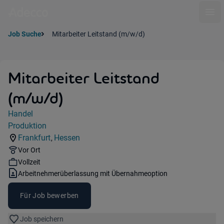
Ope
Job Suche
Mitarbeiter Leitstand (m/w/d)
Mitarbeiter Leitstand
(m/w/d)
Jobdetails
Handel
Kategorie:
Produktion
Industry:
Frankfurt
Hessen
,
Standorte:
Region:
Remote Option:
Vor Ort
Workhours:
Vollzeit
Vertragsart:
Arbeitnehmerüberlassung mit Übernahmeoption
Für Job bewerben
Job speichern