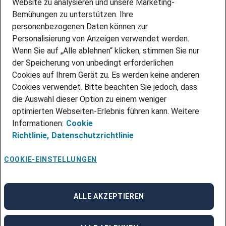
Website zu analysieren und unsere Marketing-
INITIATIV BEWERBEN
Über Adecco
Bemühungen zu unterstützen. Ihre
personenbezogenen Daten können zur
ÜBER UNS
Personalisierung von Anzeigen verwendet werden.
STANDORTE
Wenn Sie auf „Alle ablehnen“ klicken, stimmen Sie nur
BLOG
der Speicherung von unbedingt erforderlichen
PRESSE
Cookies auf Ihrem Gerät zu. Es werden keine anderen
NEWSLETTER
Cookies verwendet. Bitte beachten Sie jedoch, dass
KONTAKT
die Auswahl dieser Option zu einem weniger
optimierten Webseiten-Erlebnis führen kann. Weitere
@Adecco 2026
Informationen:
Cookie
IMPRESSUM
Richtlinie,
Datenschutzrichtlinie
DATENSCHUTZ
AGB
NUTZUNGSBEDINGUNGEN
COOKIE-EINSTELLUNGEN
COOKIE-RICHTLINIEN
COOKIE-EINSTELLUNGEN
CODE OF CONDUCT
BESCHWERDESTELLE
ALLE AKZEPTIEREN
linkedin
Facebook
Instagram