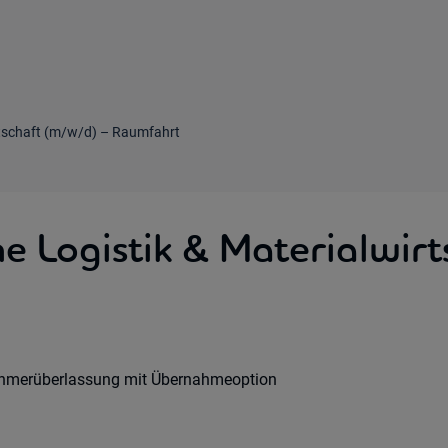
irtschaft (m/w/d) – Raumfahrt
ne Logistik & Materialwir
Option:
rs:
art:
ehmerüberlassung mit Übernahmeoption