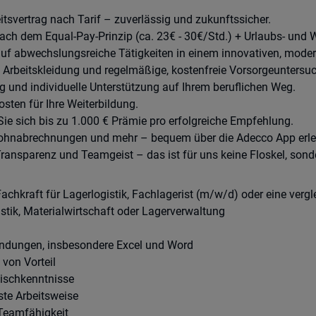
eitsvertrag nach Tarif – zuverlässig und zukunftssicher.
nach dem Equal-Pay-Prinzip (ca. 23€ - 30€/Std.) + Urlaubs- und
uf abwechslungsreiche Tätigkeiten in einem innovativen, moder
Arbeitskleidung und regelmäßige, kostenfreie Vorsorgeuntersuc
g und individuelle Unterstützung auf Ihrem beruflichen Weg.
osten für Ihre Weiterbildung.
 Sie sich bis zu 1.000 € Prämie pro erfolgreiche Empfehlung.
g, Lohnabrechnungen und mehr – bequem über die Adecco App erl
Transparenz und Teamgeist – das ist für uns keine Floskel, sonde
hkraft für Lagerlogistik, Fachlagerist (m/w/d) oder eine vergl
stik, Materialwirtschaft oder Lagerverwaltung
endungen, insbesondere Excel und Word
 von Vorteil
ischkenntnisse
ste Arbeitsweise
Teamfähigkeit