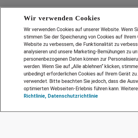
Wir verwenden Cookies
Wir verwenden Cookies auf unserer Website. Wenn Sie 
stimmen Sie der Speicherung von Cookies auf Ihrem G
Website zu verbessern, die Funktionalität zu verbes
analysieren und unsere Marketing-Bemühungen zu unt
Services
personenbezogenen Daten können zur Personalisier
JOBSUCH
werden. Wenn Sie auf „Alle ablehnen“ klicken, stimme
LEBENSLA
unbedingt erforderlichen Cookies auf Ihrem Gerät zu
ZEITARBEI
verwendet. Bitte beachten Sie jedoch, dass die Ausw
PERSONAL
optimierten Webseiten-Erlebnis führen kann. Weitere
Richtlinie,
Datenschutzrichtlinie
MITARBEI
FAQ
@Adecco 2026