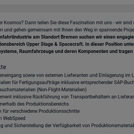
der Kosmos? Dann teilen Sie diese Faszination mit uns - wir sin
loten und gehen gemeinsam mit Ihnen den Weg in spannende Proje
fahrtindustrie am Standort Bremen suchen wir einen engagiert
ionsbereich Upper Stage & Spacecraft. In dieser Position unt
ensysteme, Raumfahrzeuge und deren Komponenten und tragen
kte
neingang sowie von externen Lieferanten und Einlagerung im 
ialien für Fertigungsaufträge inklusive entsprechender SAP-Bu
uchsmaterialien (Non-Flight-Materialien)
ent inklusive Rückführung von Transportbehältern an Liefera
nnerhalb des Produktionsbereichs
n für verschiedene Produktionsschritte
tem WebSpeed
ng und Sicherstellung der Verfügbarkeit von Produktionsmaterial