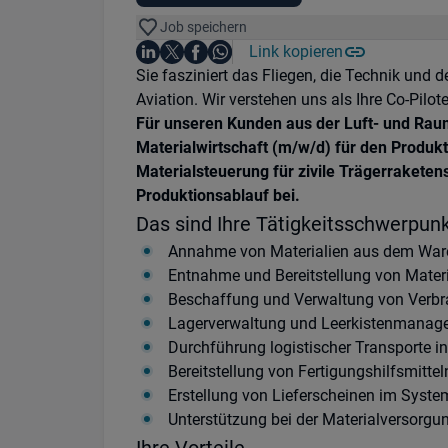
Job speichern
Auf LinkedIn teilen
Auf X teilen
Auf Facebook teilen
Link kopieren
Teile diesen Job
Auf WhatsApp teilen
Einleitung
Sie fasziniert das Fliegen, die Technik und 
Aviation. Wir verstehen uns als Ihre Co-Pi
Für unseren Kunden aus der Luft- und Raum
Materialwirtschaft (m/w/d) für den Produkt
Materialsteuerung für zivile Trägerraket
Produktionsablauf bei.
Das sind Ihre Tätigkeitsschwerpun
Annahme von Materialien aus dem Ware
Entnahme und Bereitstellung von Mater
Beschaffung und Verwaltung von Verbra
Lagerverwaltung und Leerkistenmanagem
Durchführung logistischer Transporte i
Bereitstellung von Fertigungshilfsmittel
Erstellung von Lieferscheinen im Sys
Unterstützung bei der Materialversorgu