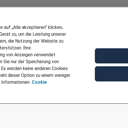
auf „Alle akzeptieren“ klicken,
erät zu, um die Leistung unserer
sern, die Nutzung der Website zu
erstützen. Ihre
Wir stellen ein!
ung von Anzeigen verwendet
E
DEINE BERUFSGRUPPE
n Sie nur der Speicherung von
UF GENERATOR
DEINE LEBENSSITUATION
. Es werden keine anderen Cookies
T
AMAZON JOBS
ahl dieser Option zu einem weniger
VERMITTLUNG
PARTNERSHIP WITH AIRBUS
 Informationen:
Cookie
TER EMPFEHLEN
INITIATIV BEWERBEN
IMPRESSUM
DATENSCHUTZ
AGB
NUTZUNGSBEDINGUNGEN
COOKIE-RICHTLINI