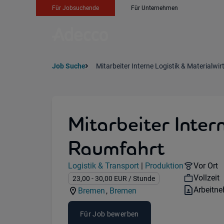
Für Jobsuchende
Für Unternehmen
Job Suche
Mitarbeiter Interne Logistik & Materialw
Mitarbeiter Inter
Raumfahrt
Jobdetails
Remote 
Logistik & Transport
|
Produktion
Vor Ort
Kategorie:
Industry:
Workhou
Vollzeit
Gehalt:
23,00
- 30,00
EUR
/ Stunde
Vertrags
Arbeitn
Bremen
,
Bremen
Standorte:
Region:
Für Job bewerben