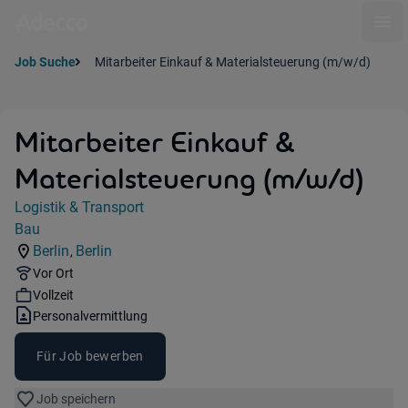
Ope
Job Suche
Mitarbeiter Einkauf & Materialsteuerung (m/w/d)
Mitarbeiter Einkauf &
Materialsteuerung (m/w/d)
Jobdetails
Logistik & Transport
Kategorie:
Bau
Industry:
Berlin
Berlin
,
Standorte:
Region:
Remote Option:
Vor Ort
Workhours:
Vollzeit
Vertragsart:
Personalvermittlung
Für Job bewerben
Job speichern