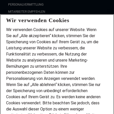
PERSONALVERMITTLUNG
MITARBEITER EMPFEHLEN
Wir verwenden Cookies
FAQ
Wir stellen ein!
Wir verwenden Cookies auf unserer Website. Wenn
DEINE BERUFSGRUPPE
Sie auf „Alle akzeptieren“ klicken, stimmen Sie der
DEINE LEBENSSITUATION
Speicherung von Cookies auf Ihrem Gerät zu, um die
AMAZON JOBS
Leistung unserer Website zu verbessern, die
PARTNERSHIP WITH AIRBUS
Funktionalität zu verbessern, die Nutzung der
Website zu analysieren und unsere Marketing-
INITIATIV BEWERBEN
Über Adecco
Bemühungen zu unterstützen. Ihre
personenbezogenen Daten können zur
ÜBER UNS
Personalisierung von Anzeigen verwendet werden.
STANDORTE
Wenn Sie auf „Alle ablehnen“ klicken, stimmen Sie nur
BLOG
der Speicherung von unbedingt erforderlichen
PRESSE
Cookies auf Ihrem Gerät zu. Es werden keine anderen
NEWSLETTER
Cookies verwendet. Bitte beachten Sie jedoch, dass
KONTAKT
die Auswahl dieser Option zu einem weniger