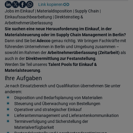
Auf LinkedIn teilen
Auf X teilen
Auf Facebook teilen
Link kopieren
Teile diesen Job
Auf WhatsApp teilen
Einleitung
Jobs im Einkauf | Materialdisposition | Supply Chain |
Einkaufssachbearbeitung | Direkteinstieg &
Arbeitnehmerüberlassung
Sie suchen eine neue Herausforderung im Einkauf, in der
Materialsteuerung oder im Supply Chain Management in Berlin?
Dann sind Sie bei
Adecco
genau richtig. Wir bringen Fachkräfte mit
führenden Unternehmen in Berlin und Umgebung zusammen –
sowohl im Rahmen der
Arbeitnehmerüberlassung (Zeitarbeit)
als
auch in der
Direktvermittlung zur Festanstellung
.
Werden Sie Teil unseres
Talent Pools für Einkauf &
Materialsteuerung
.
Ihre Aufgaben
Je nach Einsatzbereich und Qualifikation übernehmen Sie unter
anderem:
Disposition und Bedarfsplanung von Materialien
Steuerung und Überwachung von Bestellungen
Operativer und strategischer Einkauf
Lieferantenmanagement und Lieferantenkommunikation
Terminverfolgung und Sicherstellung der
Materialverfügbarkeit