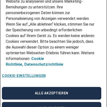
Website zu analysieren und unsere Marketing-
INITIATIV BEWERBEN
Über Adecco
Bemühungen zu unterstützen. Ihre
personenbezogenen Daten können zur
ÜBER UNS
Personalisierung von Anzeigen verwendet werden.
STANDORTE
Wenn Sie auf „Alle ablehnen“ klicken, stimmen Sie nur
BLOG
der Speicherung von unbedingt erforderlichen
PRESSE
Cookies auf Ihrem Gerät zu. Es werden keine anderen
NEWSLETTER
Cookies verwendet. Bitte beachten Sie jedoch, dass
KONTAKT
die Auswahl dieser Option zu einem weniger
optimierten Webseiten-Erlebnis führen kann. Weitere
@Adecco 2026
Informationen:
Cookie
IMPRESSUM
Richtlinie,
Datenschutzrichtlinie
DATENSCHUTZ
AGB
NUTZUNGSBEDINGUNGEN
COOKIE-EINSTELLUNGEN
COOKIE-RICHTLINIEN
COOKIE-EINSTELLUNGEN
CODE OF CONDUCT
BESCHWERDESTELLE
ALLE AKZEPTIEREN
linkedin
Facebook
Instagram