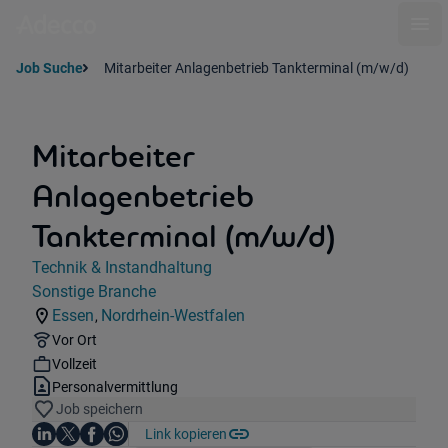
Ope
Job Suche
Mitarbeiter Anlagenbetrieb Tankterminal (m/w/d)
Mitarbeiter
Anlagenbetrieb
Tankterminal (m/w/d)
Jobdetails
Technik & Instandhaltung
Kategorie:
Sonstige Branche
Industry:
Essen
Nordrhein-Westfalen
,
Standorte:
Region:
Remote Option:
Vor Ort
Workhours:
Vollzeit
Vertragsart:
Personalvermittlung
Job speichern
Auf LinkedIn teilen
Auf X teilen
Auf Facebook teilen
Link kopieren
Teile diesen Job
Auf WhatsApp teilen