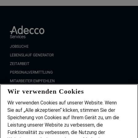
Services
JOBSUCHE
LEBENSLAUF GENERATOR
ZEITARBEIT
PERSONALVERMITTLUNG
MITARBEITER EMPFEHLEN
Wir verwenden Cookies
FAQ
Wir stellen ein!
Wir verwenden Cookies auf unserer Website. Wenn
DEINE BERUFSGRUPPE
Sie auf „Alle akzeptieren“ klicken, stimmen Sie der
DEINE LEBENSSITUATION
Speicherung von Cookies auf Ihrem Gerät zu, um die
AMAZON JOBS
Leistung unserer Website zu verbessern, die
PARTNERSHIP WITH AIRBUS
Funktionalität zu verbessern, die Nutzung der