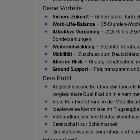
Deine Vorteile
Sichere Zukunft
– Unbefristeter, tarif
Work-Life-Balance
– 35-Stunden-Woche,
Attraktive Vergütung
– 22,87€ bis 29,6
Sonderzahlungen
Weiterentwicklung
– Bezahlte Vorabqua
Mobilität
– Zuschuss zum Deutschlandt
Alles im Blick
– Urlaub, Gehaltsabrechn
Ground Support
– Fair, transparent und
Dein Profil
Abgeschlossene Berufsausbildung als
vergleichbare Qualifikation in einem me
Erste Berufserfahrung in der Metallbearb
Idealerweise Kenntnisse im Flugzeugbau
Verhandlungssichere Deutschkenntniss
Bereitschaft zur Schichtarbeit
Qualitätsbewusste, sorgfältige und team