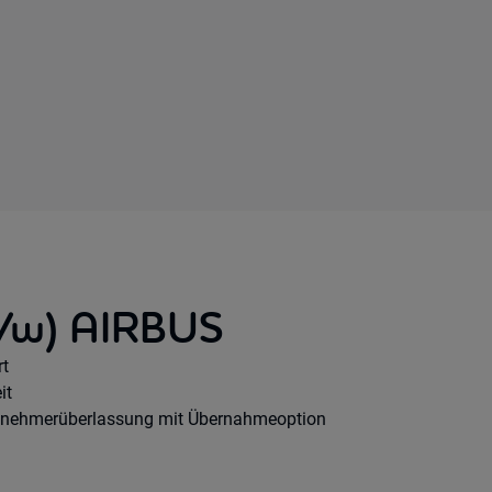
m/w) AIRBUS
e Option:
rt
hours:
it
agsart:
tnehmerüberlassung mit Übernahmeoption