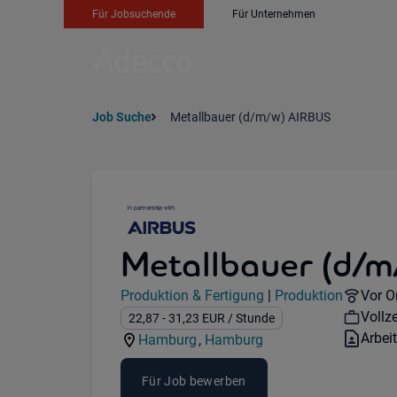
Für Jobsuchende
Für Unternehmen
Job Suche
Metallbauer (d/m/w) AIRBUS
Metallbauer (d/
Jobdetails
Remot
Produktion & Fertigung
|
Produktion
Vor O
Kategorie:
Industry:
Work
Vollze
Gehalt:
22,87
- 31,23
EUR
/ Stunde
Vertr
Arbei
Hamburg
,
Hamburg
Standorte:
Region:
Für Job bewerben