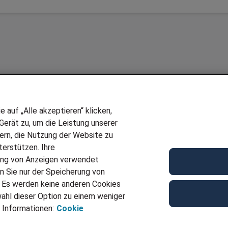
auf „Alle akzeptieren“ klicken,
erät zu, um die Leistung unserer
sern, die Nutzung der Website zu
erstützen. Ihre
Wir stellen ein!
ung von Anzeigen verwendet
E
DEINE BERUFSGRUPPE
n Sie nur der Speicherung von
UF GENERATOR
DEINE LEBENSSITUATION
. Es werden keine anderen Cookies
T
AMAZON JOBS
ahl dieser Option zu einem weniger
VERMITTLUNG
PARTNERSHIP WITH AIRBUS
 Informationen:
Cookie
TER EMPFEHLEN
INITIATIV BEWERBEN