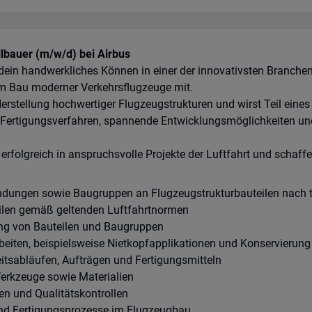
llbauer (m/w/d) bei Airbus
ein handwerkliches Können in einer der innovativsten Branchen 
am Bau moderner Verkehrsflugzeuge mit.
 Herstellung hochwertiger Flugzeugstrukturen und wirst Teil eine
Fertigungsverfahren, spannende Entwicklungsmöglichkeiten und 
e erfolgreich in anspruchsvolle Projekte der Luftfahrt und schaf
indungen sowie Baugruppen an Flugzeugstrukturbauteilen nach 
ilen gemäß geltenden Luftfahrtnormen
ung von Bauteilen und Baugruppen
eiten, beispielsweise Nietkopfapplikationen und Konservierun
itsabläufen, Aufträgen und Fertigungsmitteln
Werkzeuge sowie Materialien
n und Qualitätskontrollen
und Fertigungsprozesse im Flugzeugbau