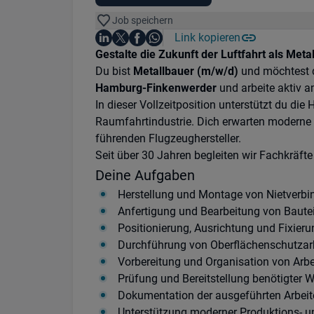
Job speichern
Auf LinkedIn teilen
Auf X teilen
Auf Facebook teilen
Link kopieren
Teile diesen Job
Auf WhatsApp teilen
Einleitung
Gestalte die Zukunft der Luftfahrt als Meta
Du bist
Metallbauer (m/w/d)
und möchtest d
Hamburg-Finkenwerder
und arbeite aktiv 
In dieser Vollzeitposition unterstützt du die
Raumfahrtindustrie. Dich erwarten moderne 
führenden Flugzeughersteller.
Seit über 30 Jahren begleiten wir Fachkräft
Deine Aufgaben
Herstellung und Montage von Nietverb
Anfertigung und Bearbeitung von Baute
Positionierung, Ausrichtung und Fixier
Durchführung von Oberflächenschutzarb
Vorbereitung und Organisation von Arbe
Prüfung und Bereitstellung benötigter 
Dokumentation der ausgeführten Arbeite
Unterstützung moderner Produktions- 