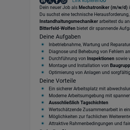
Auf LinkedIn teilen
Auf X teilen
Auf Facebook teilen
Link kopieren
Teile diesen Job
Auf WhatsApp teilen
Einleitung
Dein neuer Job als
Mechatroniker (m/w/d)
Du suchst eine technische Herausforderung,
Instandhaltungsmechaniker
arbeitest du an
Bitterfeld-Wolfen
bietet dir spannende Auf
Deine Aufgaben
Inbetriebnahme, Wartung und Reparatu
Diagnose und Behebung von Fehlern a
Durchführung von
Inspektionen
sowie 
Montage und Installation von
Baugrupp
Optimierung von Anlagen und sorgfälti
Deine Vorteile
Ein sicherer Arbeitsplatz mit abwechsl
Moderne Arbeitsumgebung mit spannen
Ausschließlich Tagschichten
Wertschätzende Zusammenarbeit in ei
Möglichkeiten zur fachlichen Weiterent
Attraktive Rahmenbedingungen und fai