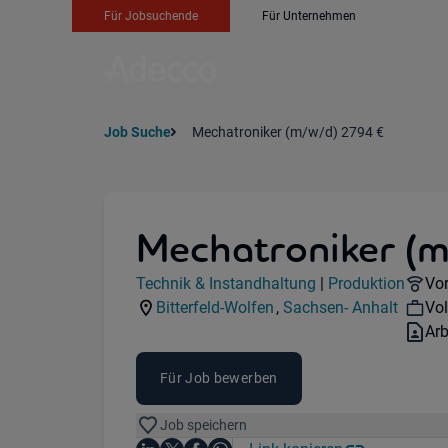
Für Jobsuchende
Für Unternehmen
Job Suche
Mechatroniker (m/w/d) 2794 €
Mechatroniker (
Jobdetails
Re
Technik & Instandhaltung
|
Produktion
Vor
Kategorie:
Industry:
Wo
Bitterfeld-Wolfen
,
Sachsen- Anhalt
Vol
Standorte:
Region:
Ver
Ar
Für Job bewerben
Job speichern