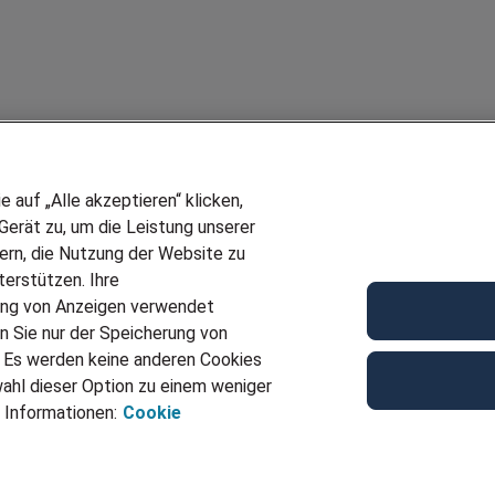
auf „Alle akzeptieren“ klicken,
erät zu, um die Leistung unserer
sern, die Nutzung der Website zu
erstützen. Ihre
Wir stellen ein!
ung von Anzeigen verwendet
E
DEINE BERUFSGRUPPE
n Sie nur der Speicherung von
UF GENERATOR
DEINE LEBENSSITUATION
. Es werden keine anderen Cookies
T
AMAZON JOBS
ahl dieser Option zu einem weniger
VERMITTLUNG
PARTNERSHIP WITH AIRBUS
 Informationen:
Cookie
TER EMPFEHLEN
INITIATIV BEWERBEN