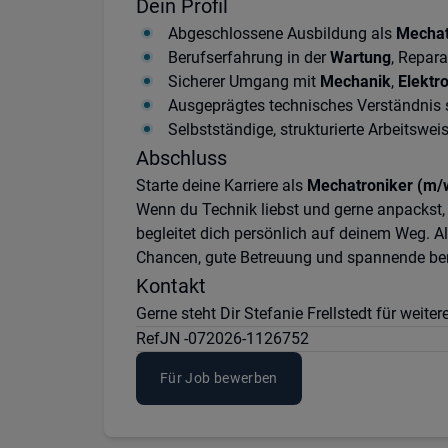
Dein Profil
Abgeschlossene Ausbildung als
Mechat
Berufserfahrung in der
Wartung
, Repara
Sicherer Umgang mit
Mechanik
,
Elektr
Ausgeprägtes technisches Verständnis
Selbstständige, strukturierte Arbeitswe
Abschluss
Starte deine Karriere als
Mechatroniker (m/
Wenn du Technik liebst und gerne anpackst,
begleitet dich persönlich auf deinem Weg. 
Chancen, gute Betreuung und spannende beru
Kontakt
Gerne steht Dir Stefanie Frellstedt für wei
Ref
JN -072026-1126752
Für Job bewerben