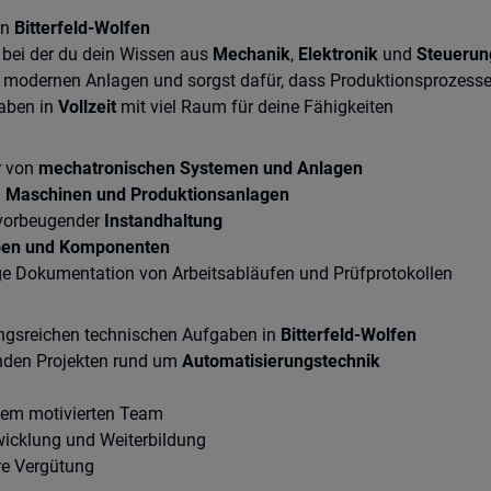
in
Bitterfeld-Wolfen
 bei der du dein Wissen aus
Mechanik
,
Elektronik
und
Steuerun
 modernen Anlagen und sorgst dafür, dass Produktionsprozesse z
gaben in
Vollzeit
mit viel Raum für deine Fähigkeiten
r von
mechatronischen Systemen und Anlagen
n
Maschinen und Produktionsanlagen
vorbeugender
Instandhaltung
en und Komponenten
ge Dokumentation von Arbeitsabläufen und Prüfprotokollen
ungsreichen technischen Aufgaben in
Bitterfeld-Wolfen
den Projekten rund um
Automatisierungstechnik
nem motivierten Team
wicklung und Weiterbildung
re Vergütung