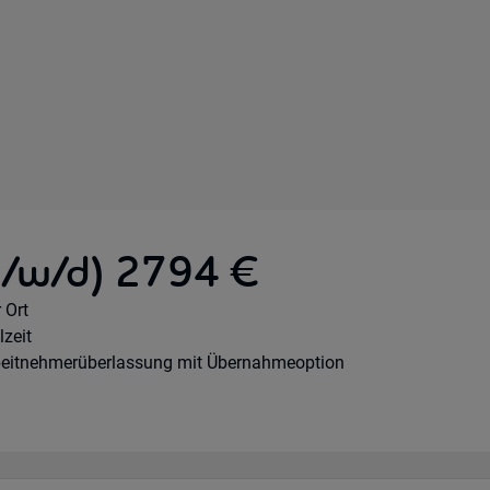
m/w/d) 2794 €
mote Option:
 Ort
rkhours:
lzeit
tragsart:
beitnehmerüberlassung mit Übernahmeoption