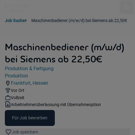
Ope
Job Suche
Maschinenbediener (m/w/d) bei Siemens ab 22,50€
Maschinenbediener (m/w/d)
bei Siemens ab 22,50€
Jobdetails
Produktion & Fertigung
Kategorie:
Produktion
Industry:
Frankfurt
Hessen
,
Standorte:
Region:
Remote Option:
Vor Ort
Workhours:
Vollzeit
Vertragsart:
Arbeitnehmerüberlassung mit Übernahmeoption
Für Job bewerben
Job speichern