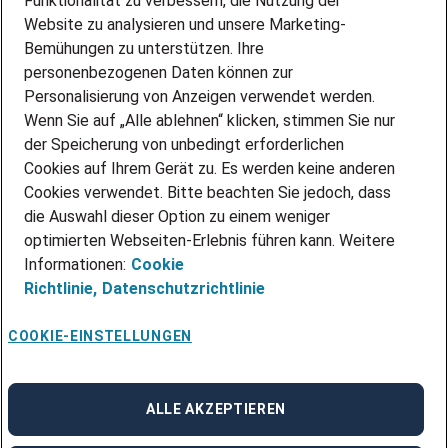
Funktionalität zu verbessern, die Nutzung der
Website zu analysieren und unsere Marketing-
INITIATIV BEWERBEN
Über Adecco
Bemühungen zu unterstützen. Ihre
personenbezogenen Daten können zur
ÜBER UNS
Personalisierung von Anzeigen verwendet werden.
STANDORTE
Wenn Sie auf „Alle ablehnen“ klicken, stimmen Sie nur
BLOG
der Speicherung von unbedingt erforderlichen
PRESSE
Cookies auf Ihrem Gerät zu. Es werden keine anderen
NEWSLETTER
Cookies verwendet. Bitte beachten Sie jedoch, dass
KONTAKT
die Auswahl dieser Option zu einem weniger
optimierten Webseiten-Erlebnis führen kann. Weitere
@Adecco 2026
Informationen:
Cookie
IMPRESSUM
Richtlinie,
Datenschutzrichtlinie
DATENSCHUTZ
AGB
NUTZUNGSBEDINGUNGEN
COOKIE-EINSTELLUNGEN
COOKIE-RICHTLINIEN
COOKIE-EINSTELLUNGEN
CODE OF CONDUCT
BESCHWERDESTELLE
ALLE AKZEPTIEREN
linkedin
Facebook
Instagram