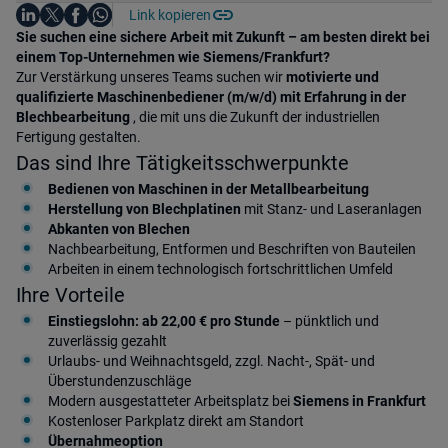
Auf LinkedIn teilen
Auf X teilen
Auf Facebook teilen
Link kopieren
Teile diesen Job
Auf WhatsApp teilen
Einleitung
Sie suchen eine sichere Arbeit mit Zukunft – am besten direkt bei
einem Top-Unternehmen wie Siemens/Frankfurt?
Zur Verstärkung unseres Teams suchen wir
motivierte und
qualifizierte Maschinenbediener (m/w/d) mit Erfahrung in der
Blechbearbeitung
, die mit uns die Zukunft der industriellen
Fertigung gestalten.
Das sind Ihre Tätigkeitsschwerpunkte
Bedienen von Maschinen in der Metallbearbeitung
Herstellung von Blechplatinen
mit Stanz- und Laseranlagen
Abkanten von Blechen
Nachbearbeitung, Entformen und Beschriften von Bauteilen
Arbeiten in einem technologisch fortschrittlichen Umfeld
Ihre Vorteile
Einstiegslohn: ab 22,00 € pro Stunde
– pünktlich und
zuverlässig gezahlt
Urlaubs- und Weihnachtsgeld, zzgl. Nacht-, Spät- und
Überstundenzuschläge
Modern ausgestatteter Arbeitsplatz bei
Siemens
in Frankfurt
Kostenloser Parkplatz direkt am Standort
Übernahmeoption