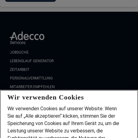
Services
JOBSUCHE
LEBENSLAUF GENERATOR
ZEITARBEIT
PERSONALVERMITTLUNG
MITARBEITER EMPFEHLEN
Wir verwenden Cookies
FAQ
Wir stellen ein!
Wir verwenden Cookies auf unserer Website. Wenn
DEINE BERUFSGRUPPE
Sie auf „Alle akzeptieren“ klicken, stimmen Sie der
DEINE LEBENSSITUATION
Speicherung von Cookies auf Ihrem Gerät zu, um die
AMAZON JOBS
Leistung unserer Website zu verbessern, die
PARTNERSHIP WITH AIRBUS