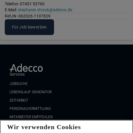
Telefon: 07451 53760
E-Mail:
stephanie.straub@adecco.de
Ref
JN -062026-1107829
Für Job bewerben
Services
JOBSUCHE
LEBENSLAUF GENERATOR
ZEITARBEIT
PERSONALVERMITTLUNG
MITARBEITER EMPFEHLEN
Wir verwenden Cookies
FAQ
Wir stellen ein!