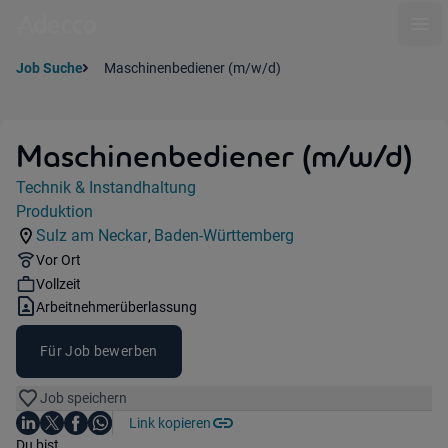
Ope
Job Suche
Maschinenbediener (m/w/d)
Maschinenbediener (m/w/d)
Jobdetails
Technik & Instandhaltung
Kategorie:
Produktion
Industry:
Sulz am Neckar
Baden-Württemberg
,
Standorte:
Region:
Remote Option:
Vor Ort
Workhours:
Vollzeit
Vertragsart:
Arbeitnehmerüberlassung
Für Job bewerben
Job speichern
Auf LinkedIn teilen
Auf X teilen
Auf Facebook teilen
Link kopieren
Teile diesen Job
Auf WhatsApp teilen
Einleitung
Du bist