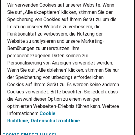
Wir verwenden Cookies auf unserer Website. Wenn
DEINE BERUFSGRUPPE
Sie auf „Alle akzeptieren“ klicken, stimmen Sie der
DEINE LEBENSSITUATION
Speicherung von Cookies auf Ihrem Gerät zu, um die
AMAZON JOBS
Leistung unserer Website zu verbessern, die
PARTNERSHIP WITH AIRBUS
Funktionalität zu verbessern, die Nutzung der
Website zu analysieren und unsere Marketing-
INITIATIV BEWERBEN
Über Adecco
Bemühungen zu unterstützen. Ihre
personenbezogenen Daten können zur
ÜBER UNS
Personalisierung von Anzeigen verwendet werden.
STANDORTE
Wenn Sie auf „Alle ablehnen“ klicken, stimmen Sie nur
BLOG
der Speicherung von unbedingt erforderlichen
PRESSE
Cookies auf Ihrem Gerät zu. Es werden keine anderen
NEWSLETTER
Cookies verwendet. Bitte beachten Sie jedoch, dass
KONTAKT
die Auswahl dieser Option zu einem weniger
optimierten Webseiten-Erlebnis führen kann. Weitere
@Adecco 2026
Informationen:
Cookie
IMPRESSUM
Richtlinie,
Datenschutzrichtlinie
DATENSCHUTZ
AGB
NUTZUNGSBEDINGUNGEN