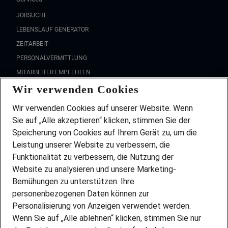
JOBSUCHE
LEBENSLAUF GENERATOR
ZEITARBEIT
PERSONALVERMITTLUNG
MITARBEITER EMPFEHLEN
Wir verwenden Cookies
FAQ
Wir stellen ein!
Wir verwenden Cookies auf unserer Website. Wenn
DEINE BERUFSGRUPPE
Sie auf „Alle akzeptieren“ klicken, stimmen Sie der
DEINE LEBENSSITUATION
Speicherung von Cookies auf Ihrem Gerät zu, um die
AMAZON JOBS
Leistung unserer Website zu verbessern, die
PARTNERSHIP WITH AIRBUS
Funktionalität zu verbessern, die Nutzung der
Website zu analysieren und unsere Marketing-
INITIATIV BEWERBEN
Über Adecco
Bemühungen zu unterstützen. Ihre
personenbezogenen Daten können zur
ÜBER UNS
Personalisierung von Anzeigen verwendet werden.
STANDORTE
Wenn Sie auf „Alle ablehnen“ klicken, stimmen Sie nur
BLOG