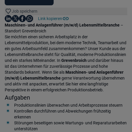
Job speichern
Auf LinkedIn teilen
Auf X teilen
Auf Facebook teilen
Link kopieren
Teile diesen Job
Auf WhatsApp teilen
Einleitung
Maschinen- und Anlagenführer (m/w/d) Lebensmittelbranche
–
Standort Grevenbroich
Sie möchten einen sicheren Arbeitsplatz in der
Lebensmittelproduktion, bei dem moderne Technik, Teamarbeit und
ein gutes Arbeitsumfeld zusammenkommen? Unser Kunde aus der
Lebensmittelbranche steht für Qualität, moderne Produktionslinien
und ein starkes Miteinander. In
Grevenbroich
und darüber hinaus
ist das Unternehmen für zuverlässige Prozesse und hohe
Standards bekannt. Wenn Sie als
Maschinen- und Anlagenführer
(m/w/d) Lebensmittelbranche
gerne Verantwortung übernehmen
und aktiv mit anpacken, erwartet Sie hier eine langfristige
Perspektive in einem erfolgreichen Produktionsbetrieb.
Aufgaben
Produktionslinien überwachen und Arbeitsprozesse steuern
Kontrollen durchführen und Abweichungen frühzeitig
erkennen
Störungen beseitigen sowie Wartungs- und Reparaturarbeiten
unterstützen