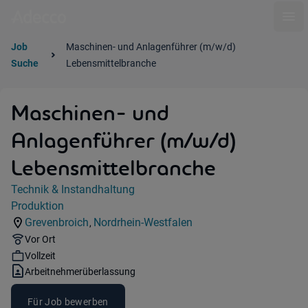
Ope
Job
Maschinen- und Anlagenführer (m/w/d)
Suche
Lebensmittelbranche
Maschinen- und
Anlagenführer (m/w/d)
Lebensmittelbranche
Jobdetails
Technik & Instandhaltung
Kategorie:
Produktion
Industry:
Grevenbroich
Nordrhein-Westfalen
,
Standorte:
Region:
Remote Option:
Vor Ort
Workhours:
Vollzeit
Vertragsart:
Arbeitnehmerüberlassung
Für Job bewerben