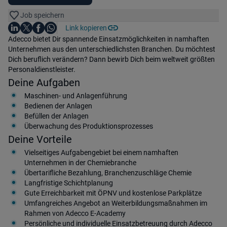
Job speichern
Auf LinkedIn teilen
Auf X teilen
Auf Facebook teilen
Link kopieren
Teile diesen Job
Auf WhatsApp teilen
Einleitung
Adecco bietet Dir spannende Einsatzmöglichkeiten in namhaften
Unternehmen aus den unterschiedlichsten Branchen. Du möchtest
Dich beruflich verändern? Dann bewirb Dich beim weltweit größten
Personaldienstleister.
Deine Aufgaben
Maschinen- und Anlagenführung
Bedienen der Anlagen
Befüllen der Anlagen
Überwachung des Produktionsprozesses
Deine Vorteile
Vielseitiges Aufgabengebiet bei einem namhaften
Unternehmen in der Chemiebranche
Übertarifliche Bezahlung, Branchenzuschläge Chemie
Langfristige Schichtplanung
Gute Erreichbarkeit mit ÖPNV und kostenlose Parkplätze
Umfangreiches Angebot an Weiterbildungsmaßnahmen im
Rahmen von Adecco E-Academy
Persönliche und individuelle Einsatzbetreuung durch Adecco