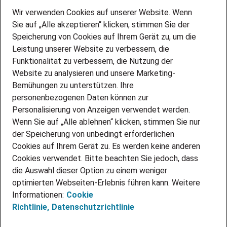
Wir verwenden Cookies auf unserer Website. Wenn
DEINE BERUFSGRUPPE
Sie auf „Alle akzeptieren“ klicken, stimmen Sie der
DEINE LEBENSSITUATION
Speicherung von Cookies auf Ihrem Gerät zu, um die
AMAZON JOBS
Leistung unserer Website zu verbessern, die
PARTNERSHIP WITH AIRBUS
Funktionalität zu verbessern, die Nutzung der
Website zu analysieren und unsere Marketing-
INITIATIV BEWERBEN
Über Adecco
Bemühungen zu unterstützen. Ihre
personenbezogenen Daten können zur
ÜBER UNS
Personalisierung von Anzeigen verwendet werden.
STANDORTE
Wenn Sie auf „Alle ablehnen“ klicken, stimmen Sie nur
BLOG
der Speicherung von unbedingt erforderlichen
PRESSE
Cookies auf Ihrem Gerät zu. Es werden keine anderen
NEWSLETTER
Cookies verwendet. Bitte beachten Sie jedoch, dass
KONTAKT
die Auswahl dieser Option zu einem weniger
optimierten Webseiten-Erlebnis führen kann. Weitere
@Adecco 2026
Informationen:
Cookie
IMPRESSUM
Richtlinie,
Datenschutzrichtlinie
DATENSCHUTZ
AGB
NUTZUNGSBEDINGUNGEN