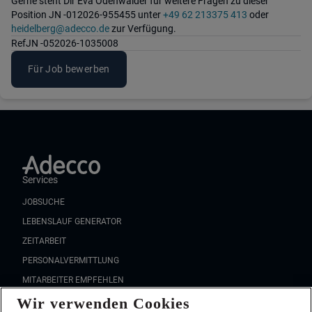
Gerne steht Dir Eva Odenwälder für weitere Fragen zu dieser
Position JN -012026-955455 unter
+49 62 213375 413
oder
heidelberg@adecco.de
zur Verfügung.
Ref
JN -052026-1035008
Für Job bewerben
Services
JOBSUCHE
LEBENSLAUF GENERATOR
ZEITARBEIT
PERSONALVERMITTLUNG
MITARBEITER EMPFEHLEN
Wir verwenden Cookies
FAQ
Wir stellen ein!