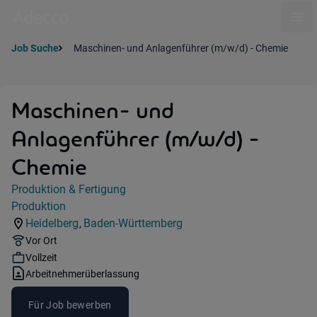
Ope
Job Suche
Maschinen- und Anlagenführer (m/w/d) - Chemie
Maschinen- und
Anlagenführer (m/w/d) -
Chemie
Jobdetails
Produktion & Fertigung
Kategorie:
Produktion
Industry:
Heidelberg
Baden-Württemberg
,
Standorte:
Region:
Remote Option:
Vor Ort
Workhours:
Vollzeit
Vertragsart:
Arbeitnehmerüberlassung
Für Job bewerben