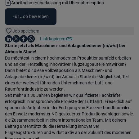
Vertragsart:
Arbeitnehmerüberlassung mit Übernahmeoption
Für Job bewerben
Job speichern
Auf LinkedIn teilen
Auf X teilen
Auf Facebook teilen
Link kopieren
Teile diesen Job
Auf WhatsApp teilen
Einleitung
Starte jetzt als Maschinen- und Anlagenbediener (m/w/d) bei
Airbus in Stade!
Du möchtest in einem hochmodernen Produktionsumfeld arbeiten
und an der Herstellung innovativer Flugzeugbauteile mitwirken?
Dann bietet dir diese Vollzeitposition als Maschinen- und
Anlagenbediener (m/w/d) bei Airbus in Stade die Möglichkeit, Teil
eines der weltweit führenden Unternehmen der Luft- und
Raumfahrtindustrie zu werden.
Seit mehr als 30 Jahren begleiten wir qualifizierte Fachkräfte
erfolgreich in anspruchsvolle Projekte der Luftfahrt. Freue dich auf
spannende Aufgaben in der Fertigung von Faserverbundbauteilen,
den Einsatz modernster NC-gesteuerter Produktionsanlagen sowie
die Zusammenarbeit in einem internationalen Team. Mit deinem
Beitrag unterstützt du die Herstellung innovativer
Flugzeugstrukturen und wirkst aktiv an der Zukunft des modernen
Flugzeugbaus mit.