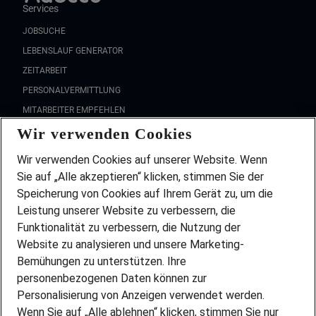
Services
JOBSUCHE
LEBENSLAUF GENERATOR
ZEITARBEIT
PERSONALVERMITTLUNG
MITARBEITER EMPFEHLEN
Wir verwenden Cookies
FAQ
Wir stellen ein!
Wir verwenden Cookies auf unserer Website. Wenn
DEINE BERUFSGRUPPE
Sie auf „Alle akzeptieren“ klicken, stimmen Sie der
DEINE LEBENSSITUATION
Speicherung von Cookies auf Ihrem Gerät zu, um die
AMAZON JOBS
Leistung unserer Website zu verbessern, die
PARTNERSHIP WITH AIRBUS
Funktionalität zu verbessern, die Nutzung der
Website zu analysieren und unsere Marketing-
INITIATIV BEWERBEN
Über Adecco
Bemühungen zu unterstützen. Ihre
personenbezogenen Daten können zur
ÜBER UNS
Personalisierung von Anzeigen verwendet werden.
STANDORTE
Wenn Sie auf „Alle ablehnen“ klicken, stimmen Sie nur