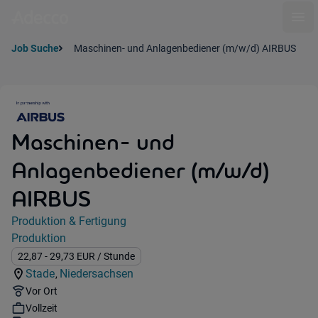
Ope
Job Suche
Maschinen- und Anlagenbediener (m/w/d) AIRBUS
Maschinen- und
Anlagenbediener (m/w/d)
AIRBUS
Jobdetails
Produktion & Fertigung
Kategorie:
Produktion
Industry:
Gehalt:
22,87
- 29,73
EUR
/ Stunde
Stade
Niedersachsen
,
Standorte:
Region:
Remote Option:
Vor Ort
Workhours:
Vollzeit