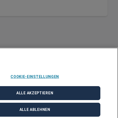
COOKIE-EINSTELLUNGEN
Über Adecco
ALLE AKZEPTIEREN
ÜBER UNS
STANDORTE
BLOG
ALLE ABLEHNEN
PRESSE