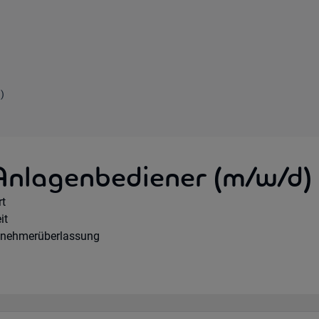
)
Anlagenbediener (m/w/d)
e Option:
rt
hours:
it
agsart:
tnehmerüberlassung