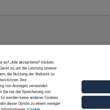
auf „Alle akzeptieren“ klicken,
erät zu, um die Leistung unserer
sern, die Nutzung der Website zu
erstützen. Ihre
Wir stellen ein!
ung von Anzeigen verwendet
E
DEINE BERUFSGRUPPE
n Sie nur der Speicherung von
UF GENERATOR
DEINE LEBENSSITUATION
. Es werden keine anderen Cookies
T
AMAZON JOBS
ahl dieser Option zu einem weniger
VERMITTLUNG
PARTNERSHIP WITH AIRBUS
 Informationen:
Cookie