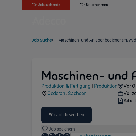
Für Jobsuchende
Für Unternehmen
Job Suche
Maschinen- und Anlagenbediener (m/w/d
Maschinen- und 
Jobdetails
Remot
Produktion & Fertigung
|
Produktion
Vor O
Kategorie:
Industry:
Work
Oederan
,
Sachsen
Vollze
Standorte:
Region:
Vertr
Arbei
Für Job bewerben
Job speichern