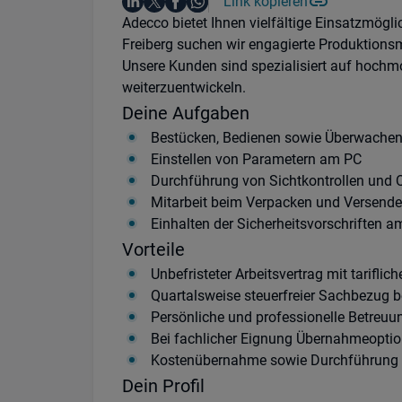
Auf LinkedIn teilen
Auf X teilen
Auf Facebook teilen
Link kopieren
Teile diesen Job
Auf WhatsApp teilen
Einleitung
Adecco bietet Ihnen vielfältige Einsatzmög
Freiberg suchen wir engagierte Produktions
Unsere Kunden sind spezialisiert auf hochm
weiterzuentwickeln.
Deine Aufgaben
Bestücken, Bedienen sowie Überwache
Einstellen von Parametern am PC
Durchführung von Sichtkontrollen und Q
Mitarbeit beim Verpacken und Versenden
Einhalten der Sicherheitsvorschriften a
Vorteile
Unbefristeter Arbeitsvertrag mit tarifl
Quartalsweise steuerfreier Sachbezug b
Persönliche und professionelle Betreuu
Bei fachlicher Eignung Übernahmeopti
Kostenübernahme sowie Durchführung v
Dein Profil