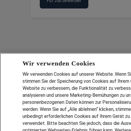
Für Job bewerben
Wir verwenden Cookies
Wir verwenden Cookies auf unserer Website. Wenn Sie 
stimmen Sie der Speicherung von Cookies auf Ihrem G
Website zu verbessern, die Funktionalität zu verbes
analysieren und unsere Marketing-Bemühungen zu unt
Services
personenbezogenen Daten können zur Personalisier
JOBSUCH
werden. Wenn Sie auf „Alle ablehnen“ klicken, stimme
LEBENSLA
unbedingt erforderlichen Cookies auf Ihrem Gerät zu
ZEITARBEI
verwendet. Bitte beachten Sie jedoch, dass die Ausw
PERSONAL
optimierten Webseiten-Erlebnis führen kann. Weitere