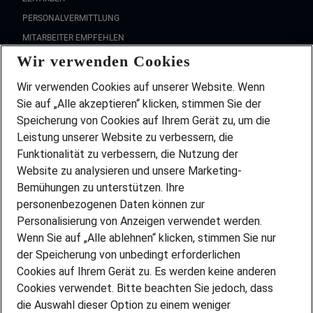
PERSONALVERMITTLUNG
MITARBEITER EMPFEHLEN
Wir verwenden Cookies
FAQ
Wir stellen ein!
Wir verwenden Cookies auf unserer Website. Wenn
DEINE BERUFSGRUPPE
Sie auf „Alle akzeptieren“ klicken, stimmen Sie der
DEINE LEBENSSITUATION
Speicherung von Cookies auf Ihrem Gerät zu, um die
AMAZON JOBS
Leistung unserer Website zu verbessern, die
PARTNERSHIP WITH AIRBUS
Funktionalität zu verbessern, die Nutzung der
Website zu analysieren und unsere Marketing-
INITIATIV BEWERBEN
Über Adecco
Bemühungen zu unterstützen. Ihre
personenbezogenen Daten können zur
ÜBER UNS
Personalisierung von Anzeigen verwendet werden.
STANDORTE
Wenn Sie auf „Alle ablehnen“ klicken, stimmen Sie nur
BLOG
der Speicherung von unbedingt erforderlichen
PRESSE
Cookies auf Ihrem Gerät zu. Es werden keine anderen
NEWSLETTER
Cookies verwendet. Bitte beachten Sie jedoch, dass
KONTAKT
die Auswahl dieser Option zu einem weniger