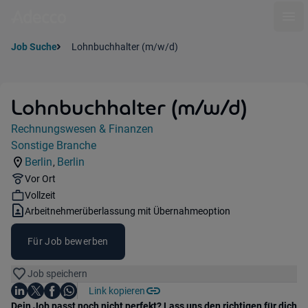
Ope
Job Suche
Lohnbuchhalter (m/w/d)
Lohnbuchhalter (m/w/d)
Jobdetails
Rechnungswesen & Finanzen
Kategorie:
Sonstige Branche
Industry:
Berlin
Berlin
,
Standorte:
Region:
Remote Option:
Vor Ort
Workhours:
Vollzeit
Vertragsart:
Arbeitnehmerüberlassung mit Übernahmeoption
Für Job bewerben
Job speichern
Auf LinkedIn teilen
Auf X teilen
Auf Facebook teilen
Link kopieren
Teile diesen Job
Auf WhatsApp teilen
Einleitung
Dein Job passt noch nicht perfekt? Lass uns den richtigen für dich