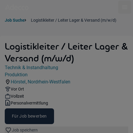
Ope
Job Suche
Logistikleiter / Leiter Lager & Versand (m/w/d)
Logistikleiter / Leiter Lager &
Versand (m/w/d)
Jobdetails
Technik & Instandhaltung
Kategorie:
Produktion
Industry:
Hörstel
Nordrhein-Westfalen
,
Standorte:
Region:
Remote Option:
Vor Ort
Workhours:
Vollzeit
Vertragsart:
Personalvermittlung
Für Job bewerben
Job speichern