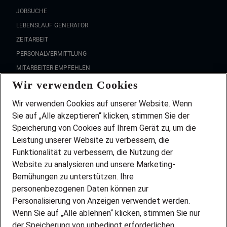
JOBSUCHE
LEBENSLAUF GENERATOR
ZEITARBEIT
PERSONALVERMITTLUNG
MITARBEITER EMPFEHLEN
Wir verwenden Cookies
FAQ
Wir stellen ein!
Wir verwenden Cookies auf unserer Website. Wenn
DEINE BERUFSGRUPPE
Sie auf „Alle akzeptieren“ klicken, stimmen Sie der
DEINE LEBENSSITUATION
Speicherung von Cookies auf Ihrem Gerät zu, um die
AMAZON JOBS
Leistung unserer Website zu verbessern, die
PARTNERSHIP WITH AIRBUS
Funktionalität zu verbessern, die Nutzung der
Website zu analysieren und unsere Marketing-
INITIATIV BEWERBEN
Über Adecco
Bemühungen zu unterstützen. Ihre
personenbezogenen Daten können zur
ÜBER UNS
Personalisierung von Anzeigen verwendet werden.
STANDORTE
Wenn Sie auf „Alle ablehnen“ klicken, stimmen Sie nur
BLOG
der Speicherung von unbedingt erforderlichen