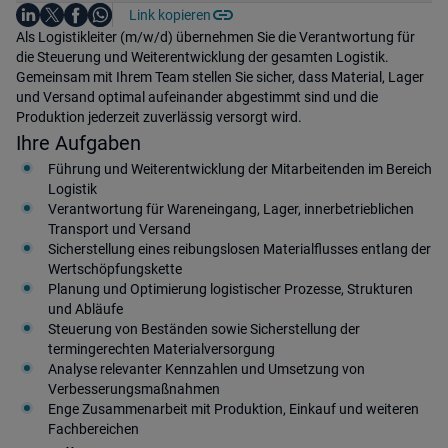
Auf LinkedIn teilen
Auf X teilen
Auf Facebook teilen
Link kopieren
Teile diesen Job
Auf WhatsApp teilen
Einleitung
Als Logistikleiter (m/w/d) übernehmen Sie die Verantwortung für
die Steuerung und Weiterentwicklung der gesamten Logistik.
Gemeinsam mit Ihrem Team stellen Sie sicher, dass Material, Lager
und Versand optimal aufeinander abgestimmt sind und die
Produktion jederzeit zuverlässig versorgt wird.
Ihre Aufgaben
Führung und Weiterentwicklung der Mitarbeitenden im Bereich
Logistik
Verantwortung für Wareneingang, Lager, innerbetrieblichen
Transport und Versand
Sicherstellung eines reibungslosen Materialflusses entlang der
Wertschöpfungskette
Planung und Optimierung logistischer Prozesse, Strukturen
und Abläufe
Steuerung von Beständen sowie Sicherstellung der
termingerechten Materialversorgung
Analyse relevanter Kennzahlen und Umsetzung von
Verbesserungsmaßnahmen
Enge Zusammenarbeit mit Produktion, Einkauf und weiteren
Fachbereichen