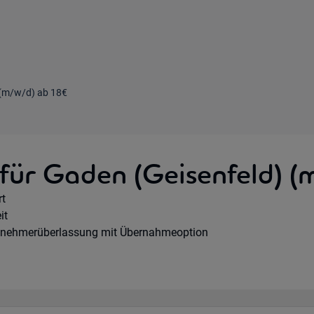
 (m/w/d) ab 18€
 für Gaden (Geisenfeld) 
e Option:
rt
hours:
it
agsart:
tnehmerüberlassung mit Übernahmeoption