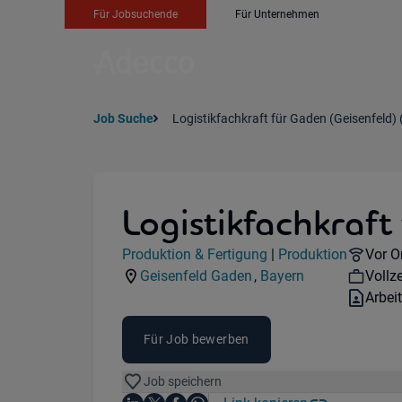
Für Jobsuchende
Für Unternehmen
Job Suche
Logistikfachkraft für Gaden (Geisenfeld)
Logistikfachkraft
Jobdetails
Remot
Produktion & Fertigung
|
Produktion
Vor O
Kategorie:
Industry:
Work
Geisenfeld Gaden
,
Bayern
Vollze
Standorte:
Region:
Vertr
Arbei
Für Job bewerben
Job speichern