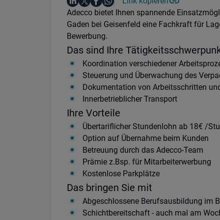
Auf LinkedIn teilen
Auf X teilen
Auf Facebook teilen
Link kopieren
Teile diesen Job
Auf WhatsApp teilen
Einleitung
Adecco bietet Ihnen spannende Einsatzmögl
Gaden bei Geisenfeld eine Fachkraft für Lage
Bewerbung.
Das sind Ihre Tätigkeitsschwerpun
Koordination verschiedener Arbeitsproz
Steuerung und Überwachung des Verpa
Dokumentation von Arbeitsschritten 
Innerbetrieblicher Transport
Ihre Vorteile
Übertariflicher Stundenlohn ab 18€ /St
Option auf Übernahme beim Kunden
Betreuung durch das Adecco-Team
Prämie z.Bsp. für Mitarbeiterwerbung
Kostenlose Parkplätze
Das bringen Sie mit
Abgeschlossene Berufsausbildung im Ber
Schichtbereitschaft - auch mal am Wo