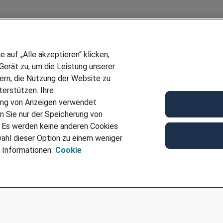
auf „Alle akzeptieren“ klicken,
erät zu, um die Leistung unserer
sern, die Nutzung der Website zu
erstützen. Ihre
Wir stellen ein!
ung von Anzeigen verwendet
E
DEINE BERUFSGRUPPE
n Sie nur der Speicherung von
UF GENERATOR
DEINE LEBENSSITUATION
. Es werden keine anderen Cookies
T
AMAZON JOBS
ahl dieser Option zu einem weniger
VERMITTLUNG
PARTNERSHIP WITH AIRBUS
 Informationen:
Cookie
TER EMPFEHLEN
INITIATIV BEWERBEN
IMPRESSUM
DATENSCHUTZ
AGB
NUTZUNGSBEDINGUNGEN
COOKIE-RICHTLINI