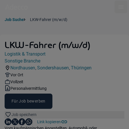
Ope
Job Suche
LKW-Fahrer (m/w/d)
LKW-Fahrer (m/w/d)
Jobdetails
Logistik & Transport
Kategorie:
Sonstige Branche
Industry:
Nordhausen
Sondershausen
Thüringen
,
,
Standorte:
Standorte:
Region:
Remote Option:
Vor Ort
Workhours:
Vollzeit
Vertragsart:
Personalvermittlung
Für Job bewerben
Job speichern
Auf LinkedIn teilen
Auf X teilen
Auf Facebook teilen
Link kopieren
Teile diesen Job
Auf WhatsApp teilen
Einleitung
Vom kaufmännischen Angestellten, Automobil- oder