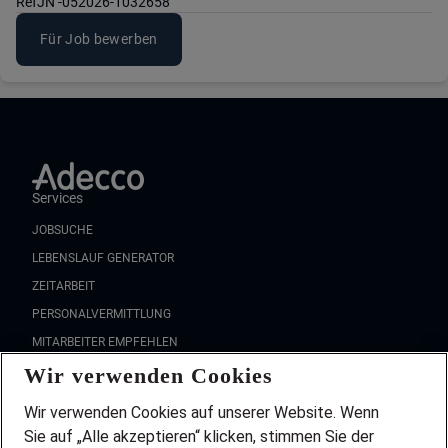
Ref
JN -052026-1032658
Für Job bewerben
Services
JOBSUCHE
LEBENSLAUF GENERATOR
ZEITARBEIT
PERSONALVERMITTLUNG
MITARBEITER EMPFEHLEN
Wir verwenden Cookies
FAQ
Wir stellen ein!
Wir verwenden Cookies auf unserer Website. Wenn
DEINE BERUFSGRUPPE
Sie auf „Alle akzeptieren“ klicken, stimmen Sie der
DEINE LEBENSSITUATION