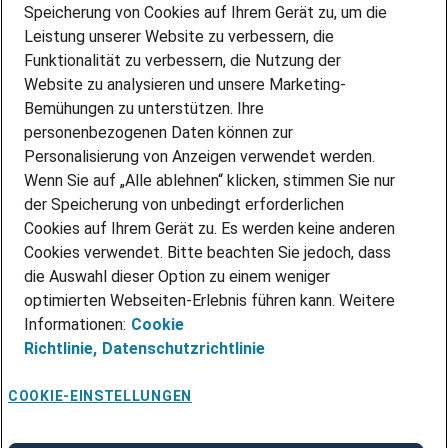
Speicherung von Cookies auf Ihrem Gerät zu, um die
AMAZON JOBS
Leistung unserer Website zu verbessern, die
PARTNERSHIP WITH AIRBUS
Funktionalität zu verbessern, die Nutzung der
Website zu analysieren und unsere Marketing-
INITIATIV BEWERBEN
Über Adecco
Bemühungen zu unterstützen. Ihre
personenbezogenen Daten können zur
ÜBER UNS
Personalisierung von Anzeigen verwendet werden.
STANDORTE
Wenn Sie auf „Alle ablehnen“ klicken, stimmen Sie nur
BLOG
der Speicherung von unbedingt erforderlichen
PRESSE
Cookies auf Ihrem Gerät zu. Es werden keine anderen
NEWSLETTER
Cookies verwendet. Bitte beachten Sie jedoch, dass
KONTAKT
die Auswahl dieser Option zu einem weniger
optimierten Webseiten-Erlebnis führen kann. Weitere
@Adecco 2026
Informationen:
Cookie
IMPRESSUM
Richtlinie,
Datenschutzrichtlinie
DATENSCHUTZ
AGB
NUTZUNGSBEDINGUNGEN
COOKIE-EINSTELLUNGEN
COOKIE-RICHTLINIEN
COOKIE-EINSTELLUNGEN