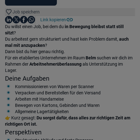
Job speichern
Auf LinkedIn teilen
Auf X teilen
Auf Facebook teilen
Link kopieren
Teile diesen Job
Auf WhatsApp teilen
Einleitung
Du willst einen Job, bei dem du
in Bewegung bleibst statt still
sitzt
?
Du arbeitest gern strukturiert und hast kein Problem damit,
auch
mal mit anzupacken
?
Dann bist du hier genau richtig.
Für ein etabliertes Unternehmen im Raum
Belm
suchen wir dich im
Rahmen der
Arbeitnehmerüberlassung
als Unterstützung im
Lager.
Deine Aufgaben
Kommissionieren von Waren per Scanner
Verpacken und Bereitstellen für den Versand
Arbeiten mit Handameise
Bewegen von Kartons, Gebinden und Waren
Allgemeine Lagertätigkeiten
👉 Kurz gesagt:
Du sorgst dafür, dass alles zur richtigen Zeit am
richtigen Ort ist.
Perspektiven