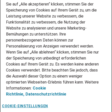
Sie auf „Alle akzeptieren“ klicken, stimmen Sie der
DEINE LEBENSSITUATION
Speicherung von Cookies auf Ihrem Gerät zu, um die
AMAZON JOBS
Leistung unserer Website zu verbessern, die
PARTNERSHIP WITH AIRBUS
Funktionalität zu verbessern, die Nutzung der
Website zu analysieren und unsere Marketing-
INITIATIV BEWERBEN
Über Adecco
Bemühungen zu unterstützen. Ihre
personenbezogenen Daten können zur
ÜBER UNS
Personalisierung von Anzeigen verwendet werden.
STANDORTE
Wenn Sie auf „Alle ablehnen“ klicken, stimmen Sie nur
BLOG
der Speicherung von unbedingt erforderlichen
PRESSE
Cookies auf Ihrem Gerät zu. Es werden keine anderen
NEWSLETTER
Cookies verwendet. Bitte beachten Sie jedoch, dass
KONTAKT
die Auswahl dieser Option zu einem weniger
optimierten Webseiten-Erlebnis führen kann. Weitere
@Adecco 2026
Informationen:
Cookie
IMPRESSUM
Richtlinie,
Datenschutzrichtlinie
DATENSCHUTZ
AGB
NUTZUNGSBEDINGUNGEN
COOKIE-EINSTELLUNGEN
COOKIE-RICHTLINIEN