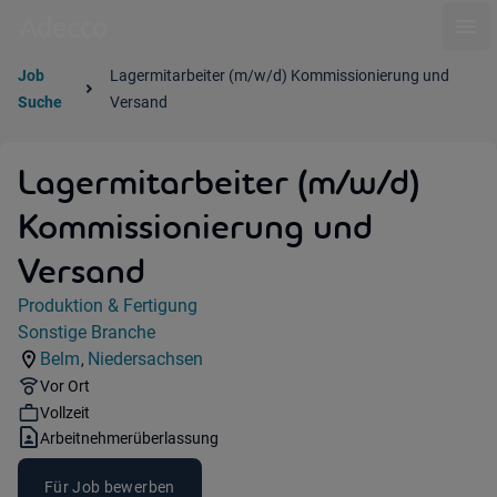
Ope
Job
Lagermitarbeiter (m/w/d) Kommissionierung und
Suche
Versand
Lagermitarbeiter (m/w/d)
Kommissionierung und
Versand
Jobdetails
Produktion & Fertigung
Kategorie:
Sonstige Branche
Industry:
Belm
Niedersachsen
,
Standorte:
Region:
Remote Option:
Vor Ort
Workhours:
Vollzeit
Vertragsart:
Arbeitnehmerüberlassung
Für Job bewerben