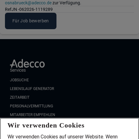
osnabrueck@adecco.de
zur Verfügung.
Ref
JN -062026-1119289
Für Job bewerben
Services
JOBSUCHE
LEBENSLAUF GENERATOR
ZEITARBEIT
PERSONALVERMITTLUNG
MITARBEITER EMPFEHLEN
Wir verwenden Cookies
FAQ
Wir stellen ein!
Wir verwenden Cookies auf unserer Website. Wenn
DEINE BERUFSGRUPPE