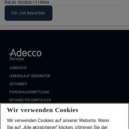
Ref
JN -062026-1118964
Für Job bewerben
Services
JOBSUCHE
LEBENSLAUF GENERATOR
ZEITARBEIT
PERSONALVERMITTLUNG
MITARBEITER EMPFEHLEN
Wir verwenden Cookies
FAQ
Wir stellen ein!
Wir verwenden Cookies auf unserer Website. Wenn
DEINE BERUFSGRUPPE
Sie auf „Alle akzeptieren“ klicken, stimmen Sie der