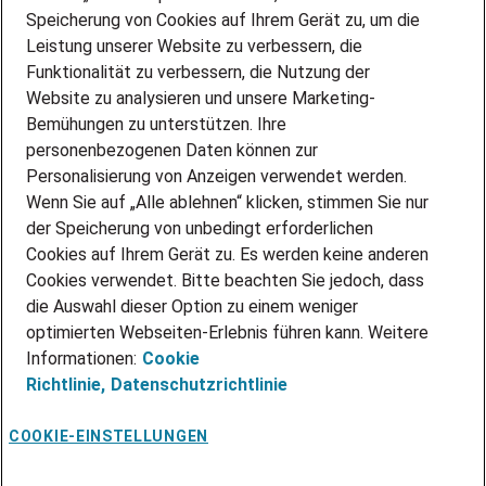
DEINE LEBENSSITUATION
Speicherung von Cookies auf Ihrem Gerät zu, um die
AMAZON JOBS
Leistung unserer Website zu verbessern, die
PARTNERSHIP WITH AIRBUS
Funktionalität zu verbessern, die Nutzung der
Website zu analysieren und unsere Marketing-
INITIATIV BEWERBEN
Über Adecco
Bemühungen zu unterstützen. Ihre
personenbezogenen Daten können zur
ÜBER UNS
Personalisierung von Anzeigen verwendet werden.
STANDORTE
Wenn Sie auf „Alle ablehnen“ klicken, stimmen Sie nur
BLOG
der Speicherung von unbedingt erforderlichen
PRESSE
Cookies auf Ihrem Gerät zu. Es werden keine anderen
NEWSLETTER
Cookies verwendet. Bitte beachten Sie jedoch, dass
KONTAKT
die Auswahl dieser Option zu einem weniger
optimierten Webseiten-Erlebnis führen kann. Weitere
@Adecco 2026
Informationen:
Cookie
IMPRESSUM
Richtlinie,
Datenschutzrichtlinie
DATENSCHUTZ
AGB
NUTZUNGSBEDINGUNGEN
COOKIE-EINSTELLUNGEN
COOKIE-RICHTLINIEN
COOKIE-EINSTELLUNGEN