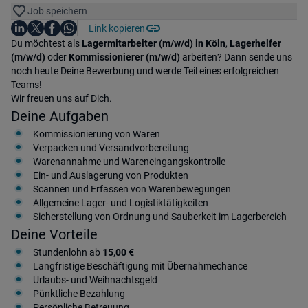
Job speichern
Auf LinkedIn teilen
Auf X teilen
Auf Facebook teilen
Link kopieren
Teile diesen Job
Auf WhatsApp teilen
Einleitung
Du möchtest als
Lagermitarbeiter (m/w/d) in Köln
,
Lagerhelfer
(m/w/d)
oder
Kommissionierer (m/w/d)
arbeiten? Dann sende uns
noch heute Deine Bewerbung und werde Teil eines erfolgreichen
Teams!
Wir freuen uns auf Dich.
Deine Aufgaben
Kommissionierung von Waren
Verpacken und Versandvorbereitung
Warenannahme und Wareneingangskontrolle
Ein- und Auslagerung von Produkten
Scannen und Erfassen von Warenbewegungen
Allgemeine Lager- und Logistiktätigkeiten
Sicherstellung von Ordnung und Sauberkeit im Lagerbereich
Deine Vorteile
Stundenlohn ab
15,00 €
Langfristige Beschäftigung mit Übernahmechance
Urlaubs- und Weihnachtsgeld
Pünktliche Bezahlung
Persönliche Betreuung