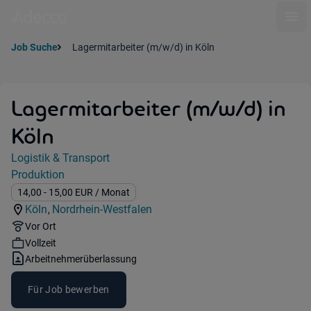
Ope
Job Suche
Lagermitarbeiter (m/w/d) in Köln
Lagermitarbeiter (m/w/d) in
Köln
Jobdetails
Logistik & Transport
Kategorie:
Produktion
Industry:
Gehalt:
14,00
- 15,00
EUR
/ Monat
Köln
Nordrhein-Westfalen
,
Standorte:
Region:
Remote Option:
Vor Ort
Workhours:
Vollzeit
Vertragsart:
Arbeitnehmerüberlassung
Für Job bewerben