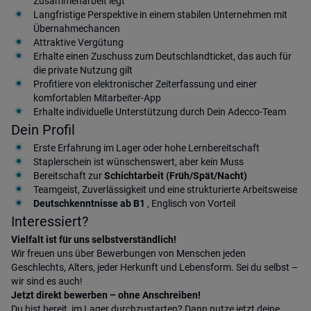
Zusammenarbeit legt
Langfristige Perspektive in einem stabilen Unternehmen mit
Übernahmechancen
Attraktive Vergütung
Erhalte einen Zuschuss zum Deutschlandticket, das auch für
die private Nutzung gilt
Profitiere von elektronischer Zeiterfassung und einer
komfortablen Mitarbeiter-App
Erhalte individuelle Unterstützung durch Dein Adecco-Team
Dein Profil
Erste Erfahrung im Lager oder hohe Lernbereitschaft
Staplerschein ist wünschenswert, aber kein Muss
Bereitschaft zur
Schichtarbeit (Früh/Spät/Nacht)
Teamgeist, Zuverlässigkeit und eine strukturierte Arbeitsweise
Deutschkenntnisse ab B1
, Englisch von Vorteil
Interessiert?
Vielfalt ist für uns selbstverständlich!
Wir freuen uns über Bewerbungen von Menschen jeden
Geschlechts, Alters, jeder Herkunft und Lebensform. Sei du selbst –
wir sind es auch!
Jetzt direkt bewerben – ohne Anschreiben!
Du bist bereit, im Lager durchzustarten? Dann nutze jetzt deine