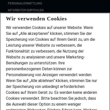
PERSONALVERMITTLUNG
MITARBEITER EMPFEHLEN
Wir verwenden Cookies
FAQ
Wir stellen ein!
Wir verwenden Cookies auf unserer Website. Wenn
DEINE BERUFSGRUPPE
Sie auf „Alle akzeptieren“ klicken, stimmen Sie der
DEINE LEBENSSITUATION
Speicherung von Cookies auf Ihrem Gerät zu, um die
AMAZON JOBS
Leistung unserer Website zu verbessern, die
PARTNERSHIP WITH AIRBUS
Funktionalität zu verbessern, die Nutzung der
Website zu analysieren und unsere Marketing-
INITIATIV BEWERBEN
Über Adecco
Bemühungen zu unterstützen. Ihre
personenbezogenen Daten können zur
ÜBER UNS
Personalisierung von Anzeigen verwendet werden.
STANDORTE
Wenn Sie auf „Alle ablehnen“ klicken, stimmen Sie nur
BLOG
der Speicherung von unbedingt erforderlichen
PRESSE
Cookies auf Ihrem Gerät zu. Es werden keine anderen
NEWSLETTER
Cookies verwendet. Bitte beachten Sie jedoch, dass
KONTAKT
die Auswahl dieser Option zu einem weniger