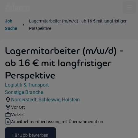
Ope
Job
Lagermitarbeiter (m/w/d) - ab 16 € mit langfristiger
Suche
Perspektive
Lagermitarbeiter (m/w/d) -
ab 16 € mit langfristiger
Perspektive
Jobdetails
Logistik & Transport
Kategorie:
Sonstige Branche
Industry:
Norderstedt
Schleswig-Holstein
,
Standorte:
Region:
Remote Option:
Vor Ort
Workhours:
Vollzeit
Vertragsart:
Arbeitnehmerüberlassung mit Übernahmeoption
Für Job bewerben