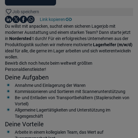
Job speichern
Auf LinkedIn teilen
Auf X teilen
Auf Facebook teilen
Link kopieren
Teile diesen Job
Auf WhatsApp teilen
Einleitung
Du willst mit anpacken, suchst einen sicheren Lagerjob mit
moderner Ausstattung und einem starken Team? Dann starte jetzt
in
Nordersted
t durch! Für ein erfolgreiches Unternehmen aus der
Produktlogistik suchen wir mehrere motivierte
Lagerhelfer (m/w/d)
ideal für alle, die gerne im Lager arbeiten und sich weiterentwickeln
wollen.
Bewirb dich noch heute beim weltweit größten
Personaldienstleister!
Deine Aufgaben
Annahme und Einlagerung der Waren
Kommissionieren und Sortieren mit Scannerunterstützung
Be- und Entladen von Transportbehältern (Staplerschein von
Vorteil)
Allgemeine Lagertätigkeiten und Unterstützung im
Tagesgeschäft
Deine Vorteile
Arbeite in einem kollegialen Team, das Wert auf