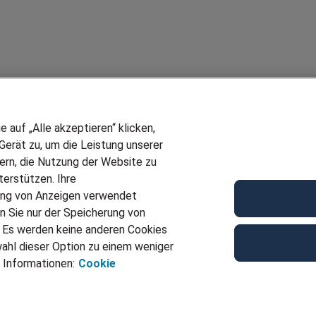
auf „Alle akzeptieren“ klicken,
erät zu, um die Leistung unserer
sern, die Nutzung der Website zu
erstützen. Ihre
Wir stellen ein!
ung von Anzeigen verwendet
E
DEINE BERUFSGRUPPE
n Sie nur der Speicherung von
UF GENERATOR
DEINE LEBENSSITUATION
. Es werden keine anderen Cookies
T
AMAZON JOBS
ahl dieser Option zu einem weniger
VERMITTLUNG
PARTNERSHIP WITH AIRBUS
 Informationen:
Cookie
TER EMPFEHLEN
INITIATIV BEWERBEN