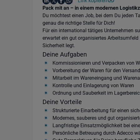
Auf LinkedIn teilen
Auf X teilen
Auf Facebook teilen
Link kopieren
Teile diesen Job
Auf WhatsApp teilen
Einleitung
Pack mit an – in einem modernen Logistik
Du möchtest einen Job, bei dem Du jeden Tag
genau die richtige Stelle für Dich!
Für ein international tätiges Unternehmen s
erwartet ein gut organisiertes Arbeitsumfe
Sicherheit legt.
Deine Aufgaben
Kommissionieren und Verpacken von W
Vorbereitung der Waren für den Versan
Mitarbeit im Wareneingang und Waren
Kontrolle und Einlagerung von Waren
Ordnung und Sauberkeit im Lagerbereich
Deine Vorteile
Strukturierte Einarbeitung für einen sich
Modernes, sauberes und gut organisiert
Langfristige Einsatzmöglichkeit bei ei
Persönliche Betreuung durch Adecco w