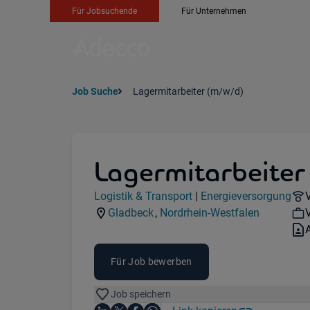
Für Jobsuchende
Für Unternehmen
Job Suche
Lagermitarbeiter (m/w/d)
Lagermitarbeiter
Jobdetails
Logistik & Transport
|
Energieversorgung
V
Kategorie:
Industry:
Gladbeck
,
Nordrhein-Westfalen
V
Standorte:
Region:
V
Für Job bewerben
Job speichern