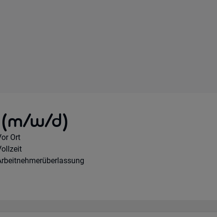
 (m/w/d)
Remote Option:
or Ort
Workhours:
ollzeit
ertragsart:
Arbeitnehmerüberlassung