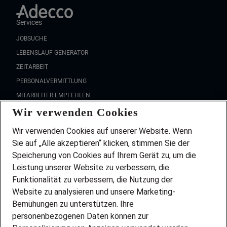
Services
JOBSUCHE
LEBENSLAUF GENERATOR
ZEITARBEIT
PERSONALVERMITTLUNG
MITARBEITER EMPFEHLEN
Wir verwenden Cookies
FAQ
Wir stellen ein!
Wir verwenden Cookies auf unserer Website. Wenn
DEINE BERUFSGRUPPE
Sie auf „Alle akzeptieren“ klicken, stimmen Sie der
DEINE LEBENSSITUATION
Speicherung von Cookies auf Ihrem Gerät zu, um die
AMAZON JOBS
Leistung unserer Website zu verbessern, die
PARTNERSHIP WITH AIRBUS
Funktionalität zu verbessern, die Nutzung der
Website zu analysieren und unsere Marketing-
INITIATIV BEWERBEN
Über Adecco
Bemühungen zu unterstützen. Ihre
personenbezogenen Daten können zur
ÜBER UNS