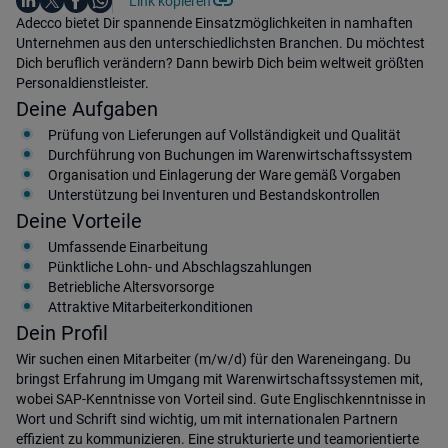
Link kopieren
Teile diesen Job
Auf WhatsApp teilen
Einleitung
Adecco bietet Dir spannende Einsatzmöglichkeiten in namhaften
Unternehmen aus den unterschiedlichsten Branchen. Du möchtest
Dich beruflich verändern? Dann bewirb Dich beim weltweit größten
Personaldienstleister.
Deine Aufgaben
Prüfung von Lieferungen auf Vollständigkeit und Qualität
Durchführung von Buchungen im Warenwirtschaftssystem
Organisation und Einlagerung der Ware gemäß Vorgaben
Unterstützung bei Inventuren und Bestandskontrollen
Deine Vorteile
Umfassende Einarbeitung
Pünktliche Lohn- und Abschlagszahlungen
Betriebliche Altersvorsorge
Attraktive Mitarbeiterkonditionen
Dein Profil
Wir suchen einen Mitarbeiter (m/w/d) für den Wareneingang. Du
bringst Erfahrung im Umgang mit Warenwirtschaftssystemen mit,
wobei SAP-Kenntnisse von Vorteil sind. Gute Englischkenntnisse in
Wort und Schrift sind wichtig, um mit internationalen Partnern
effizient zu kommunizieren. Eine strukturierte und teamorientierte