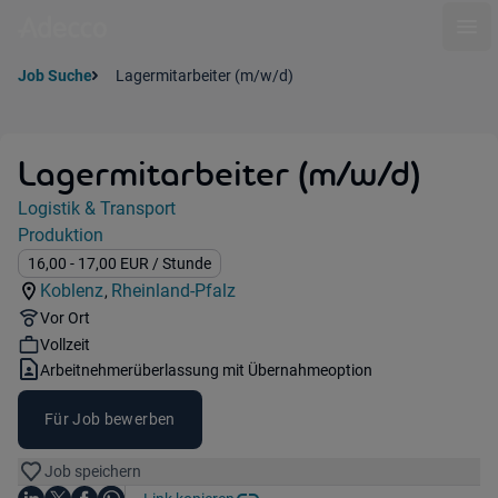
Ope
Job Suche
Lagermitarbeiter (m/w/d)
Lagermitarbeiter (m/w/d)
Jobdetails
Logistik & Transport
Kategorie:
Produktion
Industry:
Gehalt:
16,00
- 17,00
EUR
/ Stunde
Koblenz
Rheinland-Pfalz
,
Standorte:
Region:
Remote Option:
Vor Ort
Workhours:
Vollzeit
Vertragsart:
Arbeitnehmerüberlassung mit Übernahmeoption
Für Job bewerben
Job speichern
Auf LinkedIn teilen
Auf X teilen
Auf Facebook teilen