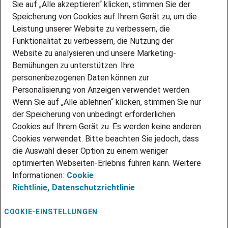
Sie auf „Alle akzeptieren“ klicken, stimmen Sie der
DEINE LEBENSSITUATION
Speicherung von Cookies auf Ihrem Gerät zu, um die
AMAZON JOBS
Leistung unserer Website zu verbessern, die
PARTNERSHIP WITH AIRBUS
Funktionalität zu verbessern, die Nutzung der
Website zu analysieren und unsere Marketing-
INITIATIV BEWERBEN
Über Adecco
Bemühungen zu unterstützen. Ihre
personenbezogenen Daten können zur
ÜBER UNS
Personalisierung von Anzeigen verwendet werden.
STANDORTE
Wenn Sie auf „Alle ablehnen“ klicken, stimmen Sie nur
BLOG
der Speicherung von unbedingt erforderlichen
PRESSE
Cookies auf Ihrem Gerät zu. Es werden keine anderen
NEWSLETTER
Cookies verwendet. Bitte beachten Sie jedoch, dass
KONTAKT
die Auswahl dieser Option zu einem weniger
optimierten Webseiten-Erlebnis führen kann. Weitere
@Adecco 2026
Informationen:
Cookie
IMPRESSUM
Richtlinie,
Datenschutzrichtlinie
DATENSCHUTZ
AGB
NUTZUNGSBEDINGUNGEN
COOKIE-EINSTELLUNGEN
COOKIE-RICHTLINIEN