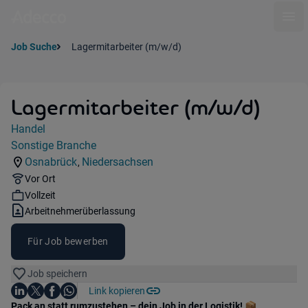
Ope
Job Suche
Lagermitarbeiter (m/w/d)
Lagermitarbeiter (m/w/d)
Jobdetails
Handel
Kategorie:
Sonstige Branche
Industry:
Osnabrück
Niedersachsen
,
Standorte:
Region:
Remote Option:
Vor Ort
Workhours:
Vollzeit
Vertragsart:
Arbeitnehmerüberlassung
Für Job bewerben
Job speichern
Auf LinkedIn teilen
Auf X teilen
Auf Facebook teilen
Link kopieren
Teile diesen Job
Auf WhatsApp teilen
Einleitung
Pack an statt rumzustehen – dein Job in der Logistik!
📦