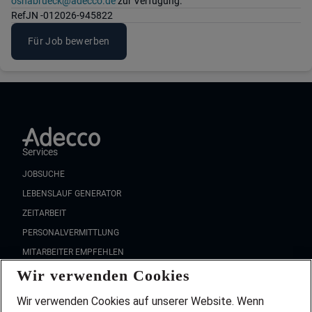
osnabrueck@adecco.de
zur Verfügung.
Ref
JN -012026-945822
Für Job bewerben
Services
JOBSUCHE
LEBENSLAUF GENERATOR
ZEITARBEIT
PERSONALVERMITTLUNG
MITARBEITER EMPFEHLEN
Wir verwenden Cookies
FAQ
Wir stellen ein!
Wir verwenden Cookies auf unserer Website. Wenn
DEINE BERUFSGRUPPE