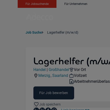
Für Jobsuchende
Für Unternehmen
Job Suche
Lagerhelfer (m/w/d)
Lagerhelfer (m/w
Jobdetails
Remote Option:
Handel
|
Großhandel
Vor Ort
Kategorie:
Industry:
Workhours:
Merzig
,
Saarland
Vollzeit
Standorte:
Region:
Vertragsart:
Arbeitnehmerüberla
Für Job bewerben
Job speichern