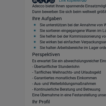
Auf LinkedIn teilen
Auf X teilen
Auf Facebook teilen
Link kopieren
Teile diesen Job
Auf WhatsApp teilen
Einleitung
Adecco bietet Ihnen spannende Einsatzmögli
Dann bewerben Sie sich beim weltweit größte
Ihre Aufgaben
Sie unterstützen bei der Annahme von W
Sie sortieren eingegangene Waren im L
Sie helfen bei der Kommissionierung von
Sie wirken bei einfachen Verpackungsa
Sie halten Arbeitsbereiche im Lager or
Perspektiven
Es erwartet Sie ein abwechslungsreicher Ein
- Übertariflicher Stundenlohn
- Tarifliches Weihnachts- und Urlaubsgeld
- Garantiertes monatliches Einkommen
- Aus- und Weiterbildungsmaßnahmen
- Kontinuierliche Beratung und Betreuung
Eine Übernahme in eine Festanstellung uns
Ihr Profil