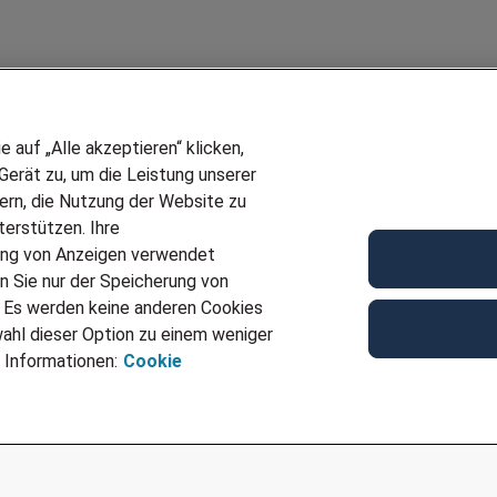
auf „Alle akzeptieren“ klicken,
erät zu, um die Leistung unserer
sern, die Nutzung der Website zu
erstützen. Ihre
Wir stellen ein!
ung von Anzeigen verwendet
E
DEINE BERUFSGRUPPE
n Sie nur der Speicherung von
UF GENERATOR
DEINE LEBENSSITUATION
. Es werden keine anderen Cookies
T
AMAZON JOBS
ahl dieser Option zu einem weniger
VERMITTLUNG
PARTNERSHIP WITH AIRBUS
 Informationen:
Cookie
TER EMPFEHLEN
INITIATIV BEWERBEN